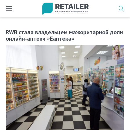
Перейти
к
содержимому
RWB стала владельцем мажоритарной доли
онлайн-аптеки «Еаптека»