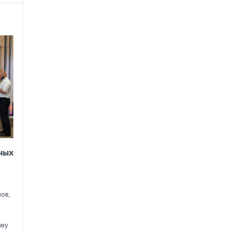
ных
ов,
иву