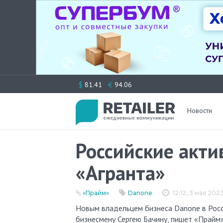
Перейти
$
€
81.41
94.06
к
содержимому
Новости
Российские акти
«Агранта»
«Прайм»
Danone
12:12, 3 мая 202
Новым владельцем бизнеса Danone в России может стать группа компаний «Агранта», принадлежащая
бизнесмену Сергею Бачину, пишет «Прайм»