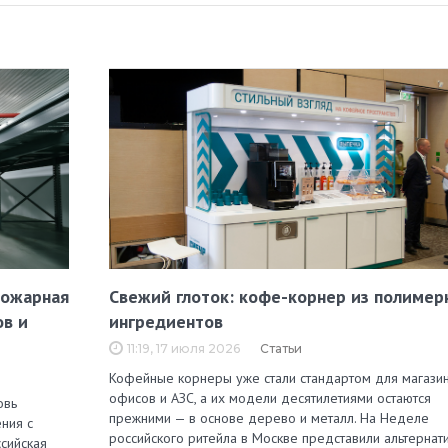
пожарная
Свежий глоток: кофе-корнер из полимер
ов и
ингредиентов
11:19, 17 июля 2026
Статьи
Кофейные корнеры уже стали стандартом для магазин
офисов и АЗС, а их модели десятилетиями остаются
овь
прежними — в основе дерево и металл. На Неделе
ния с
российского ритейла в Москве представили альтернат
сийская