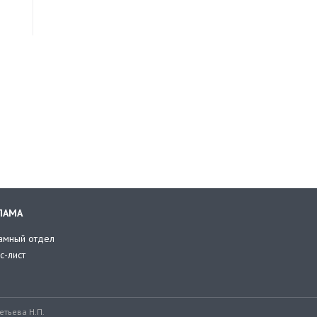
ЛАМА
амный отдел
с-лист
тьева Н.П.