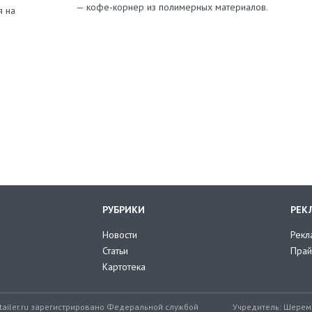
— кофе-корнер из полимерных материалов.
я на
РУБРИКИ
РЕК
Новости
Рекл
Статьи
Прай
Картотека
tailer.ru зарегистрировано Федеральной службой
Учредитель: Шереме