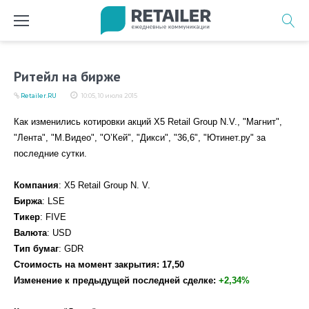
Перейти
к
содержимому
Ритейл на бирже
Retailer.RU
10:05, 10 июля 2015
Как изменились котировки акций X5 Retail Group N.V., "Магнит",
"Лента", "М.Видео", "О’Кей", "Дикси", "36,6", "Ютинет.ру" за
последние сутки.
Компания
: X5 Retail Group N. V.
Биржа
: LSE
Тикер
: FIVE
Валюта
: USD
Тип бумаг
: GDR
Стоимость на момент закрытия: 17,50
Изменение к предыдущей последней сделке:
+2,34%