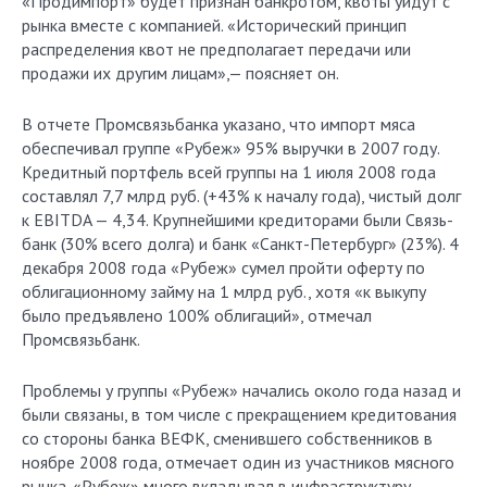
«Продимпорт» будет признан банкротом, квоты уйдут с
рынка вместе с компанией. «Исторический принцип
распределения квот не предполагает передачи или
продажи их другим лицам»,— поясняет он.
В отчете Промсвязьбанка указано, что импорт мяса
обеспечивал группе «Рубеж» 95% выручки в 2007 году.
Кредитный портфель всей группы на 1 июля 2008 года
составлял 7,7 млрд руб. (+43% к началу года), чистый долг
к EBITDA — 4,34. Крупнейшими кредиторами были Связь-
банк (30% всего долга) и банк «Санкт-Петербург» (23%). 4
декабря 2008 года «Рубеж» сумел пройти оферту по
облигационному займу на 1 млрд руб., хотя «к выкупу
было предъявлено 100% облигаций», отмечал
Промсвязьбанк.
Проблемы у группы «Рубеж» начались около года назад и
были связаны, в том числе с прекращением кредитования
со стороны банка ВЕФК, сменившего собственников в
ноябре 2008 года, отмечает один из участников мясного
рынка. «Рубеж» много вкладывал в инфраструктуру,