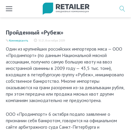
Перейти
к
содержимому
Пройденный «Рубеж»
Коммерсантъ
10:21, 8 октября 2009
Один из крупнейших российских импортеров мяса — ООО
«Продимпорт» (по данным Национальной мясной
ассоциации, получило самую большую квоту на ввоз
иностранной свинины в 2009 году — 43,5 тыс. тонн),
входящее в петербургскую группу «Рубеж», инициировало
собственное банкротство. Многие импортеры
оказываются на грани разорения из-за девальвации рубля,
при этом передача или продажа мясных квот другим
компаниям законодательно не предусмотрена.
ООО «Продимпорт» 6 октября подало заявление о
признании себя банкротом, говорится на официальном
сайте арбитражного суда Санкт-Петербурга и