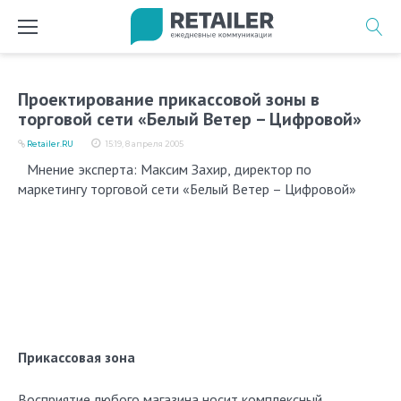
Перейти
к
содержимому
Проектирование прикассовой зоны в
торговой сети «Белый Ветер – Цифровой»
Retailer.RU
15:19, 8 апреля 2005
Мнение эксперта: Максим Захир, директор по
маркетингу торговой сети «Белый Ветер – Цифровой»
Прикассовая зона
Восприятие любого магазина носит комплексный