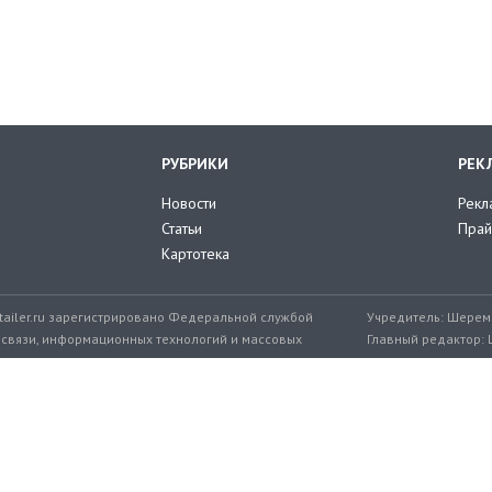
РУБРИКИ
РЕК
Новости
Рекл
Статьи
Прай
Картотека
tailer.ru зарегистрировано Федеральной службой
Учредитель: Шереме
 связи, информационных технологий и массовых
Главный редактор: 
мер: ЭЛ № ФС 77-71776 от 08.12.2017
+7 999 217-32-45
Эл. почта редакции: editor@retailer.
Разработчик сайта