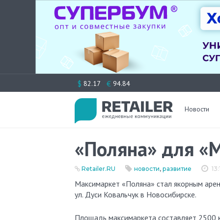
Перейти
$
€
82.17
94.84
к
содержимому
Новости
«Поляна» для «
Retailer.RU
новости
,
развитие
13
Максимаркет «Поляна» стал якорным арендатором нового торгового центра «Мозаика», расположенного на
ул. Дуси Ковальчук в Новосибирске.
Площадь максимаркета составляет 2500 к