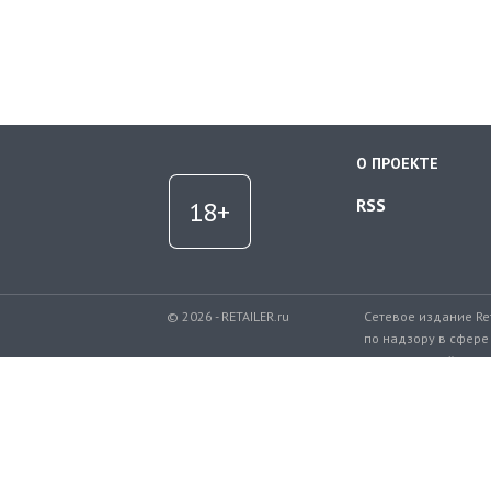
О ПРОЕКТЕ
RSS
© 2026 - RETAILER.ru
Сетевое издание Re
по надзору в сфере
коммуникаций.
Регистрационный но
Телефон редакции: 