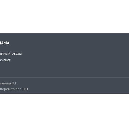
ЛАМА
амный отдел
с-лист
тьева Н.П.
Шереметьева Н.П.
ru, adv@retailer.ru