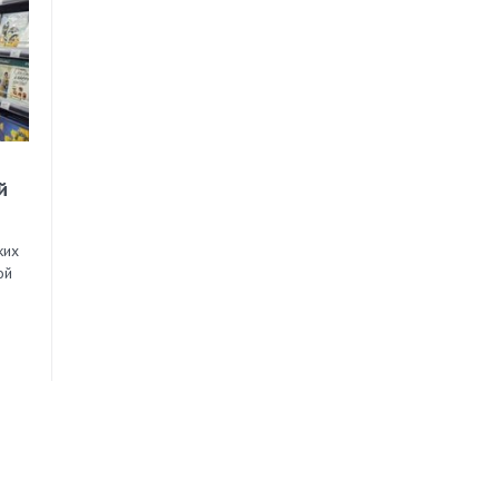
й
ких
ой