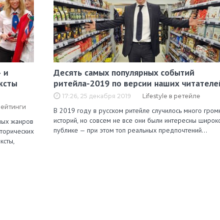
 и
Десять самых популярных событий
ксты
ритейла-2019 по версии наших читателе
17:26, 25 декабря 2019
Lifestyle в ретейле
рейтинги
В 2019 году в русском ритейле случилось много гром
историй, но совсем не все они были интересны широк
зных жанров
публике — при этом топ реальных предпочтений…
сторических
ксты,