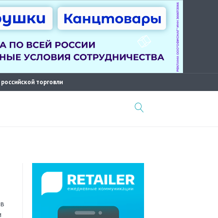
 российской торговли
 в
и