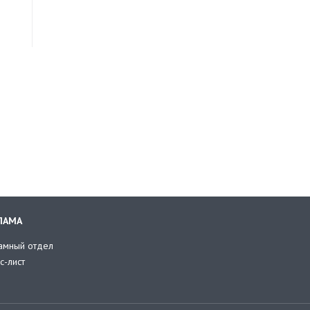
ЛАМА
амный отдел
с-лист