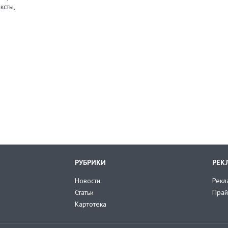
ксты,
РУБРИКИ
РЕК
Новости
Рекл
Статьи
Прай
Картотека