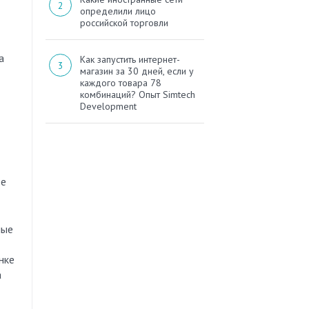
определили лицо
российской торговли
а
Как запустить интернет-
магазин за 30 дней, если у
каждого товара 78
комбинаций? Опыт Simtech
Development
ее
мые
нке
а