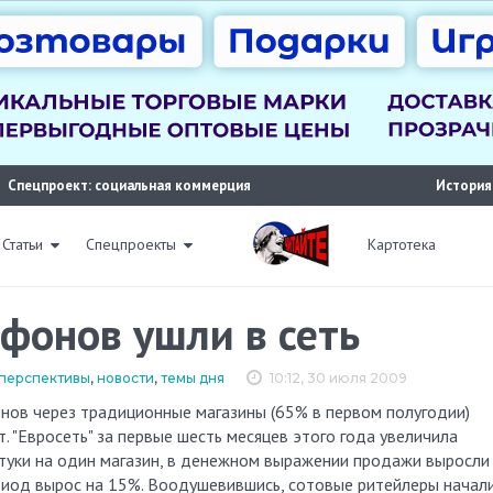
Спецпроект: социальная коммерция
История
Статьи
Спецпроекты
Картотека
фонов ушли в сеть
и перспективы
,
новости
,
темы дня
10:12, 30 июля 2009
. "Евросеть" за первые шесть месяцев этого года увеличила
уки на один магазин, в денежном выражении продажи выросли
период вырос на 15%. Воодушевившись, сотовые ритейлеры начал