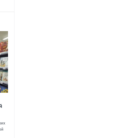
й
ких
ой