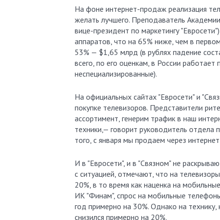
На фоне интернет-продаж реализация те
желать лучшего. Преподаватель Академии
вице-президент по маркетингу "Евросети"
аппаратов, что на 65% ниже, чем в перво
53% — $1,65 млрд (в рублях падение соста
всего, по его оценкам, в России работает
неспециализированные).
На официальных сайтах "Евросети" и "Свя
покупке телевизоров. Представители рите
ассортимент, генерим трафик в наш инте
техники,— говорит руководитель отдела п
того, с января мы продаем через интернет 
И в "Евросети", и в "Связном" не раскрыва
с ситуацией, отмечают, что на телевизор
20%, в то время как наценка на мобильны
ИК "Финам", спрос на мобильные телефон
год примерно на 30%. Однако на технику, 
снизился примерно на 20%.