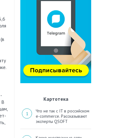
6,6
юля
(в
ату
ке.
-
Картотека
 В
цам,
Что не так с IT в российском
ет-
e-commerce. Рассказывают
эксперты QSOFT
ть,
Какие иностранные сети