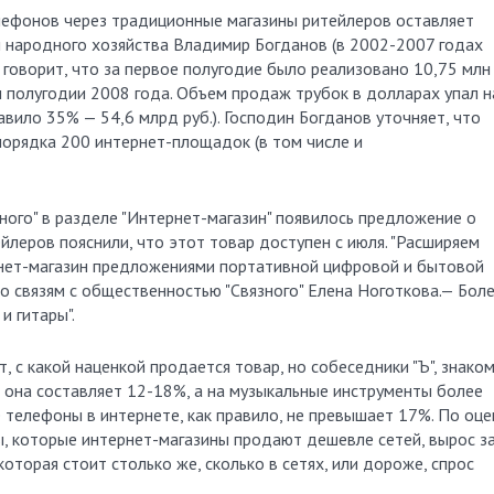
лефонов через традиционные магазины ритейлеров оставляет
 народного хозяйства Владимир Богданов (в 2002-2007 годах
) говорит, что за первое полугодие было реализовано 10,75 млн
м полугодии 2008 года. Объем продаж трубок в долларах упал н
вило 35% — 54,6 млрд руб.). Господин Богданов уточняет, что
 порядка 200 интернет-площадок (в том числе и
зного" в разделе "Интернет-магазин" появилось предложение о
йлеров пояснили, что этот товар доступен с июля. "Расширяем
рнет-магазин предложениями портативной цифровой и бытовой
о связям с общественностью "Связного" Елена Ноготкова.— Бол
и гитары".
ют, с какой наценкой продается товар, но собеседники "Ъ", знако
ы она составляет 12-18%, а на музыкальные инструменты более
е телефоны в интернете, как правило, не превышает 17%. По оце
ы, которые интернет-магазины продают дешевле сетей, вырос з
которая стоит столько же, сколько в сетях, или дороже, спрос