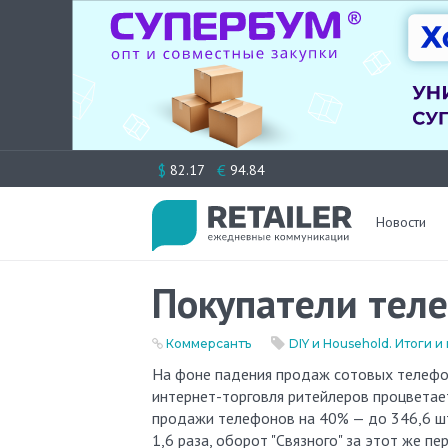
Перейти
$
€
82.17
94.84
к
содержимому
Новости
Покупатели теле
Коммерсантъ
DIY и Household. Итоги 
На фоне падения продаж сотовых телефонов через традиционные магазины (65% в первом полугодии)
интернет-торговля ритейлеров процветает
продажи телефонов на 40% — до 346,6 шт
1,6 раза, оборот "Связного" за этот же 