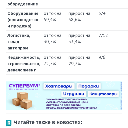
оборудование
Оборудование
отток на
прирост на
3/4
(производство
59,4%
58,6%
и продажа)
Логистика,
отток на
прирост на
7/12
склад,
30,7%
33,4%
автопром
Недвижимость,
отток на
прирост на
9/6
строительство,
72,7%
29,7%
девелопмент
Читайте также в новостях: