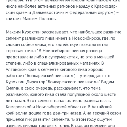
числе наиболее активных регионов наряду с Краснодар­
ским краем и Дальневосточным федеральным округом", –
считает Максим Полозов.
Максим Курохтин рассказывает, что наибольшее развитие
сегмент разливного пива имеет в Новосибирске, где, по
словам собеседника, его задействует каждая пятая
торговая точка. "В Новосибирске пивная розница
представлена либо в супермаркетах, но это в меньшей
степени, либо в специализированных магазинах. В
Алтайском крае в сегменте кегового пива хорошо
работает "Бочкаревский пивзавод", – утверждает г-н
Курохтин. Директор "Бочкаревского пивзавода" Вадим
Смагин, в свою очередь, рассказывает, что тема
разливного, живого пива стала популярной около шести
лет назад. Этот сегмент начал активно развиваться в
Кемеровской и Новосибирской областях. В Алтайский
край волна дошла года два-три назад. А на текущий сезон
пришелся пик развития сегмента. "В этом году ощутим
излишек пивных торговых точек. В скором времени они