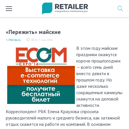
Перейти
к
содержимому
«Пережить» майские
РБК daily
08:35, 7 мая 2014
В этом году майские
праздники окажутся
короче прошлогодних
— всего семь дней
вместо девяти в
прошлом году. Но
даже несколько
сокращенные каникулы
скажутся на деловой
активности.
Корреспондент РБК Елена Краузова спросила
руководителей малого и среднего бизнеса, как затяжной
отдых скажется на работе их компаний. В основном