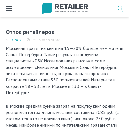
Перейти
к
содержимому
Отток ритейлеров
RBC daily
17:21, 20 февраля 2009
Москвичи тратят на книги на 15—20% больше, чем жители
Санкт-Петербурга. Такие результаты получили
специалисты «РБК.Исследования рынков» в ходе
исследования «Рынок книг Москвы и Санкт-Петербурга:
читательская активность, покупка, каналы продаж».
Респондентами стали 550 пользователей Интернета в
возрасте 18—58 лет в Москве и 530 — в Санкт-
Петербурге.
В Москве средняя сумма затрат на покупку книг одним
респондентом за девять месяцев составила 2085 руб. (с
учетом тех, кто не покупал книги), или около 230 руб. в
месяц. Наиболее емкими по читательским тратам стали