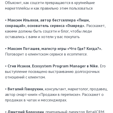
Объяснит, как соцсети превращаются в крупнейшие
маркетплейсы и как правильно этим пользоваться
•
Максим Ильяхов, автор бестселлера «Пиши,
сокращай», основатель сервиса «Главред».
Расскажет,
какими должны быть соцсети и блог, чтобы люди
оставались с вами и хотели у вас покупать
•
Максим Поташев, магистр игры «Что Где? Когда?».
Поговорит о клиентском сервисе в ecommerce.
•
Стив Исаков
,
Ecosystem Program Manager в Nike.
Его
выступление посвящено выстраиванию долгосрочных
отношений с клиентом.
•
Виталий Говорухин
, консультант, маркетолог, продавец,
автор смарт-книги «Продажи в переписке». Расскажет о
продажах в чатах и мессенджерах.
•
Дмитрий Бороздин
, генеральный директор RetailCRM.