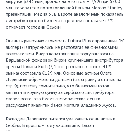
выручке $243 млн, прогноз на этот год — 7,9% при $200
млн, говорится в подготовленной банком Morgan Stanley
презентации "Медиа 3". В Европе аналогичный показатель
дистрибуторского бизнеса в среднем составляет 3%,
отмечает господин Оськин.
Оценить рыночную стоимость Futura Plus опрошенные "Ъ"
эксперты затруднились, не располагая ее финансовыми
показателями. Вчера капитализация торгующегося на
Варшавской фондовой бирже крупнейшего дистрибутора
прессы Польши Ruch (7,4 тыс. розничных точек, 41%
рынка) составила €129 млн. Основные активы Олега
Дерипаски обременены долгами (см. справку и статью на
стр. 9), поэтому сомнительно, что бизнесмен готов
заплатить крупную сумму за сербского дистрибутора,
скорее всего, это будут символические деньги,
рассуждает аналитик банка Nomura Владимир Жуков.
Господин Дерипаска пытался уже купить один актив в
Сербии. В прошлом году входящий в "Базэл"