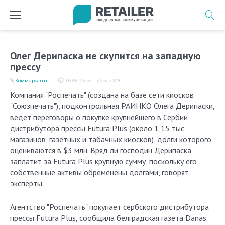
Перейти
к
содержимому
Олег Дерипаска не скупится на западную
прессу
Коммерсантъ
09:06, 25 сентября 2009
Компания "Роспечать" (создана на базе сети киосков
"Союзпечать"), подконтрольная РАИНКО Олега Дерипаски,
ведет переговоры о покупке крупнейшего в Сербии
дистрибутора прессы Futura Plus (около 1,15 тыс.
магазинов, газетных и табачных киосков), долги которого
оцениваются в $3 млн. Вряд ли господин Дерипаска
заплатит за Futura Plus крупную сумму, поскольку его
собственные активы обременены долгами, говорят
эксперты.
Агентство "Роспечать" покупает сербского дистрибутора
прессы Futura Plus, сообщила белградская газета Danas.