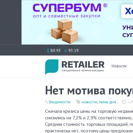
Перейти
$
€
80.93
93.19
к
содержимому
Новости
Нет мотива поку
Ведомости
новости
,
темы дня
09
Сначала кризиса цены на торговую недвижимость упали на 43,2%, а на офисную — на 42,3%, за июль цены
снизились на 7,2% и 2,9% соответственно,
Средняя стоимость торговых площадей, по
практически нет, поэтому цены предложен