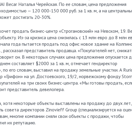
AI Becar Наталья Черейская. По ее словам, цена предложения
ходимостью — 120 000-150 000 руб. за 1 кв. м, а на центральн
т может достигать 20-30%.
хочет продать бизнес-центр «Строгановский» на Невском, 19. Be
бъекту. Из-за кризиса цена снизилась с 13 млн евро до 8 млн е
ачала года пытается продать под офис новое здание на Колпин
б., рассказал представитель продавца. «Покупателей нет, снижат
говорит он. В некоторых случаях цена предложения опускается 
днем составляет $2000 за 1 кв. м, отмечает гендиректор
о его словам, выставил на продажу земельные участки. А Ruric
р «Грифон» на ул. Достоевского, 19/2, норвежскому фонду Stor
купателей на три своих бизнес-центра. «Мы готовы продать, есл
рит представитель девелопера.
а, хотя некоторые объекты выставлены на продажу до двух лет,
ь совета директоров Zinovieff Group (специализируется на оце
овам, многие компании сняли свои объекты с продажи, чтобы
тил их репутацию.