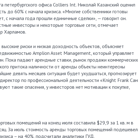
 петербургского офиса Colliers Int. Николай Казанский оценил
ть до 60% с начала кризиса. «Многие собственники готовы
ет, с начала года прошли единичные сделки», — говорит он.
стные инвесторы и некоторые торговые сети, отмечает
др Харламов.
высокие риски и низкая доходность объектов, объясняет
едвижимостью Amplion Asset Management, который управляет
тин. Пока падают арендные ставки, рынок продажи коммерческих
зкого притока наличности от аренды объекты неинтересны
йшие девять месяцев ситуация будет ухудшаться, прогнозирует 
директор по профессиональной деятельности «Knight Frank Сан
уют такие опасения, у инвесторов нет мотивации к покупке,
рговых помещений на конец июля составила $29,9 за 1 кв. м в
есяц. За июль стоимость аренды торговых помещений подешевел
кризиса – на 40%, подсчитали аналитики ГУД.