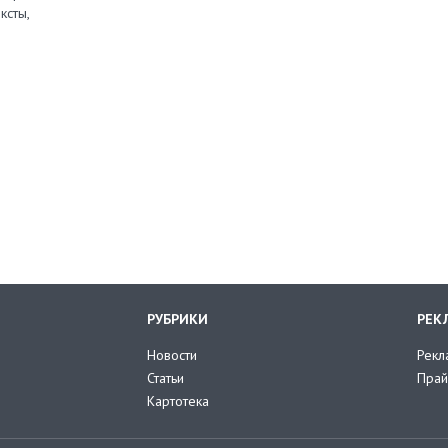
ксты,
РУБРИКИ
РЕК
Новости
Рекл
Статьи
Прай
Картотека