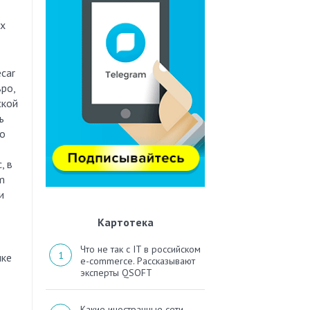
ых
car
вро,
ской
ь
до
, в
m
и
Картотека
Что не так с IT в российском
нке
e-commerce. Рассказывают
эксперты QSOFT
Какие иностранные сети