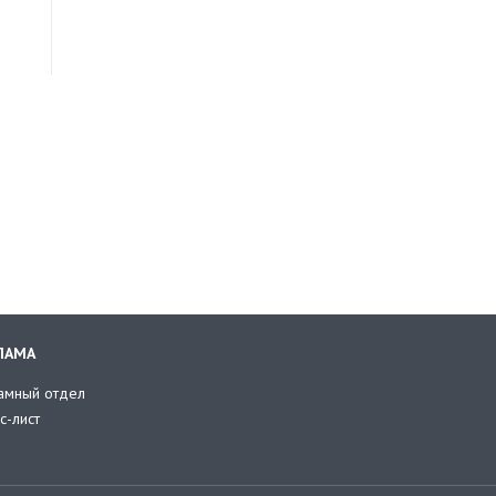
ЛАМА
амный отдел
с-лист