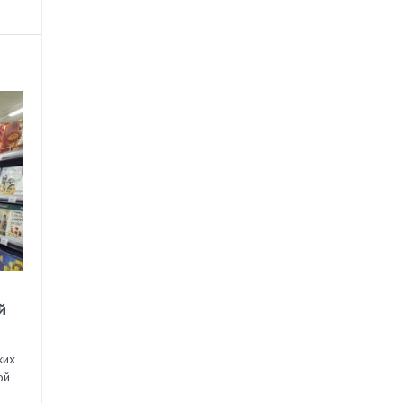
й
ких
ой