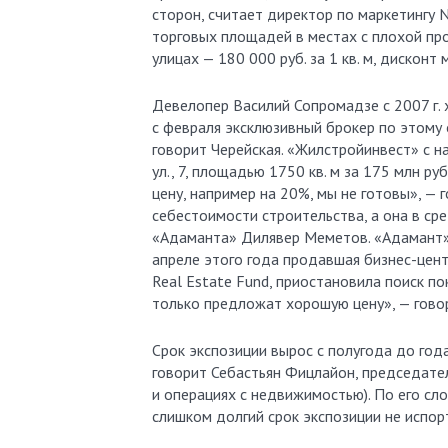
сторон, считает директор по маркетингу N
торговых площадей в местах с плохой про
улицах — 180 000 руб. за 1 кв. м, дискон
Девелопер Василий Сопромадзе с 2007 г. 
с февраля эксклюзивный брокер по этому о
говорит Черейская. «Жилстройинвест» с н
ул., 7, площадью 1750 кв. м за 175 млн ру
цену, например на 20%, мы не готовы», — 
себестоимости строительства, а она в сре
«Адаманта» Дилявер Меметов. «Адамант», п
апреле этого года продавшая бизнес-цент
Real Estate Fund, приостановила поиск по
только предложат хорошую цену», — гово
Срок экспозиции вырос с полугода до год
говорит Себастьян Фицлайон, председател
и операциях с недвижимостью). По его сл
слишком долгий срок экспозиции не испор