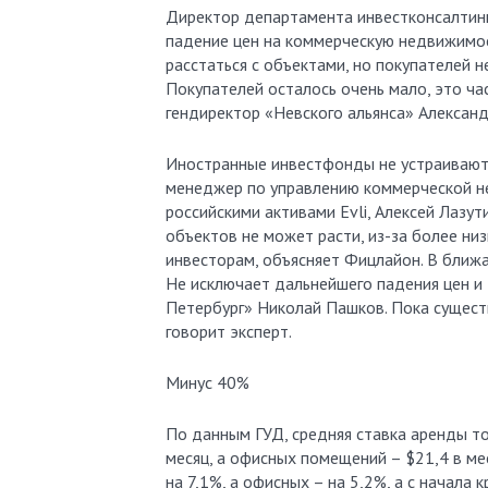
Директор департамента инвестконсалтинга
падение цен на коммерческую недвижимос
расстаться с объектами, но покупателей н
Покупателей осталось очень мало, это ча
гендиректор «Невского альянса» Алексан
Иностранные инвестфонды не устраивают 
менеджер по управлению коммерческой н
российскими активами Evli, Алексей Лазу
объектов не может расти, из-за более ни
инвесторам, объясняет Фицлайон. В ближа
Не исключает дальнейшего падения цен и 
Петербург» Николай Пашков. Пока существ
говорит эксперт.
Минус 40%
По данным ГУД, средняя ставка аренды то
месяц, а офисных помещений – $21,4 в м
на 7,1%, а офисных – на 5,2%, а с начала 