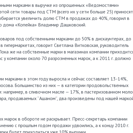
нными марками в выручке из опрошенных «Ведомостями»
этой сети товары под СТМ (всего их у сети больше 25) приносят
собирается увеличить долю СТМ в продажах до 40%, говорил в
го дома «Копейка» Владимир Дашковский.
 товаров под собственными марками до 50% в дискаунтерах, до
в гипермаркетах, говорит Светлана Витковская, руководитель
. Пока же на собственные марки в магазинах компании приходитс
 у компании около 70 разрозненных марок, а к 2011 г. должно
и марками в этом году выросла и сейчас составляет 13-14%,
осова. Большинство из них — в категории продовольственных
: например, в сливочном масле — 17%, в пастеризованном моло
ара, продаваемых “Ашаном”, два произведены под нашей маркой
х марок в обороте не раскрывает. Пресс-секретарь компании
внению с прошлым годом продажи удвоились, а к концу 2010 г.
арки будет приходиться уже 10% выручки.