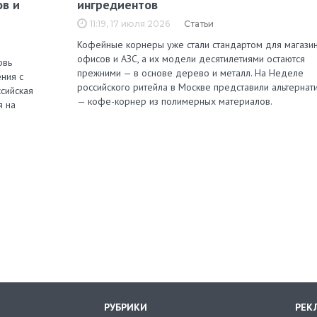
ов и
ингредиентов
11:19, 17 июля 2026
Статьи
Кофейные корнеры уже стали стандартом для магазин
офисов и АЗС, а их модели десятилетиями остаются
овь
прежними — в основе дерево и металл. На Неделе
ния с
российского ритейла в Москве представили альтернат
сийская
— кофе-корнер из полимерных материалов.
я на
РУБРИКИ
РЕК