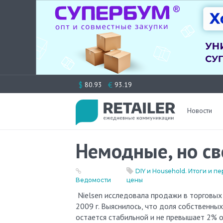
Перейти
$
€
80.93
93.19
к
содержимому
Новости
Немодные, но св
DIY и Household. Итоги и п
Ведомости
цены
Nielsen исследовала продажи в торговых сетях 24 крупнейших городов России с декабря 2008 г. по сентябрь
2009 г. Выяснилось, что доля собственн
остается стабильной и не превышает 2% 