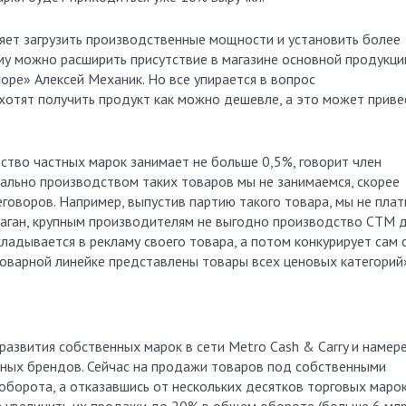
ет загрузить производственные мощности и установить более
му можно расширить присутствие в магазине основной продукци
оре» Алексей Механик. Но все упирается в вопрос
 хотят получить продукт как можно дешевле, а это может приве
тво частных марок занимает не больше 0,5%, говорит член
иально производством таких товаров мы не занимаемся, скорее
говоров. Например, выпустив партию такого товара, мы не пла
 Каган, крупным производителям не выгодно производство СТМ 
ладывается в рекламу своего товара, а потом конкурирует сам 
товарной линейке представлены товары всех ценовых категорий
развития собственных марок в сети Metro Cash & Carry и намер
чных брендов. Сейчас на продажи товаров под собственными
борота, а отказавшись от нескольких десятков торговых марок
а увеличить их продажи до 20% в общем обороте (больше 6 мл