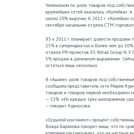
Чемпионом по доле товаров под собстве
крупнейших сетей оказалась «Копейка»: в 
около 20% выручки. К 2011 г. «Копейка» 
сентябре начальник отдела СТМ торгово
X5 к 2011 г. планирует довести продажи
25% в супермаркетах и более чем до 10% 
отдела PR-проектов X5 Retail Group N. V
5% продаж в денежном выражении . Сейчас
остаться лишь несколько.
В «Ашане» доля товаров под собственным
сообщила представитель сети Мария Курн
товаров и товаров первой необходимости
— 32%. «Из каждых трех килограммов сах
— говорит Курносова.
«Седьмой континент» процент собственны
Влада Баранова говорит лишь, что по сра
компания рассчитывает, что на частные м