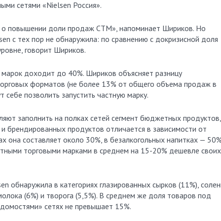
ыми сетями «Nielsen Россия».
в о повышении доли продаж СТМ», напоминает Шириков. Но
en с тех пор не обнаружила: по сравнению с докризисной доля
ровне, говорит Шириков.
 марок доходит до 40%. Шириков объясняет разницу
орговых форматов (не более 13% от общего объема продаж в
гут себе позволить запустить частную марку.
яют заполнить на полках сетей сегмент бюджетных продуктов,
 и брендированных продуктов отличается в зависимости от
ах она составляет около 30%, в безалкогольных напитках — 50%
стными торговыми марками в среднем на 15-20% дешевле своих
en обнаружила в категориях глазированных сырков (11%), соле
молока (6%) и творога (5,5%). В среднем же доля товаров под
домостями» сетях не превышает 15%.