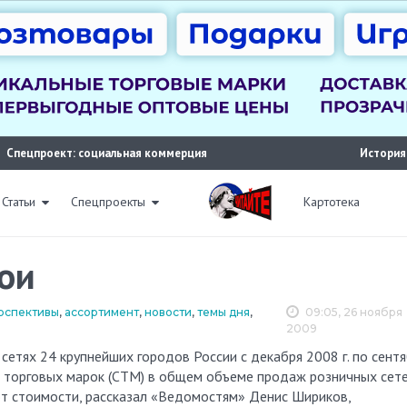
Спецпроект: социальная коммерция
История
Статьи
Спецпроекты
Картотека
ои
ерспективы
,
ассортимент
,
новости
,
темы дня
,
09:05, 26 ноября
2009
ых торговых марок (СТМ) в общем объеме продаж розничных сет
от стоимости, рассказал «Ведомостям» Денис Шириков,