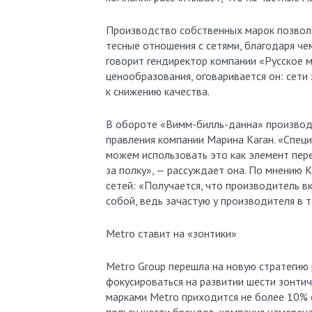
Производство собственных марок позволя
тесные отношения с сетями, благодаря че
говорит гендиректор компании «Русское м
ценообразования, оговаривается он: сети
к снижению качества.
В обороте «Вимм-билль-данна» производс
правления компании Марина Каган. «Спец
можем использовать это как элемент пере
за полку», — рассуждает она. По мнению
сетей: «Получается, что производитель вк
собой, ведь зачастую у производителя в 
Metro ставит на «зонтики»
Metro Group перешла на новую стратегию 
фокусироваться на развитии шести зонти
марками Metro приходится не более 10% о
пользу шести брендов, компания намерен