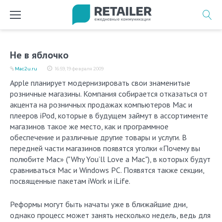
Перейти
к
содержимому
Не в яблочко
Mac2u.ru
16:59, 19 февраля 2009
Apple планирует модернизировать свои знаменитые
розничные магазины. Компания собирается отказаться от
акцента на розничных продажах компьютеров Mac и
плееров iPod, которые в будущем займут в ассортименте
магазинов такое же место, как и программное
обеспечение и различные другие товары и услуги. В
передней части магазинов появятся уголки «Почему вы
полюбите Mac» ("Why You’ll Love a Mac"), в которых будут
сравниваться Mac и Windows PC. Появятся также секции,
посвященные пакетам iWork и iLife.
Реформы могут быть начаты уже в ближайшие дни,
однако процесс может занять несколько недель, ведь для