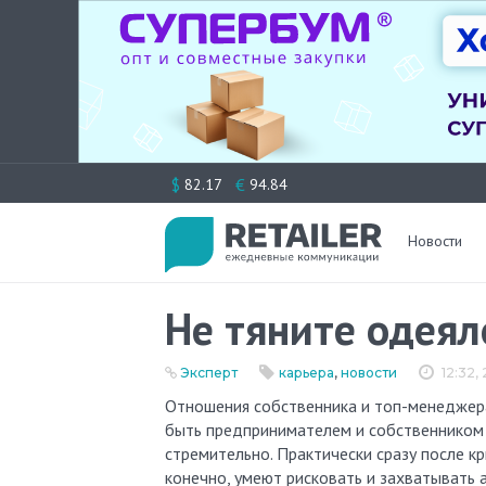
Перейти
$
€
82.17
94.84
к
содержимому
Новости
Не тяните одеял
Эксперт
карьера
,
новости
12:32,
Отношения собственника и топ-менеджера в России быстро перешли в фазу противостояния. Время, когда
быть предпринимателем и собственником 
стремительно. Практически сразу после кр
конечно, умеют рисковать и захватывать 