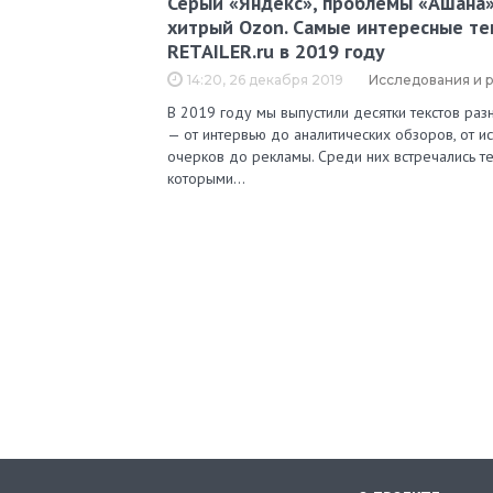
Серый «Яндекс», проблемы «Ашана»
хитрый Ozon. Самые интересные те
RETAILER.ru в 2019 году
14:20, 26 декабря 2019
Исследования и 
В 2019 году мы выпустили десятки текстов ра
— от интервью до аналитических обзоров, от и
очерков до рекламы. Среди них встречались те
которыми…