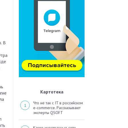
. В
утра
жде
и
чь
Картотека
лгие
ла
Что не так с IT в российском
e-commerce. Рассказывают
эксперты QSOFT
л
ать
Какие иностранные сети