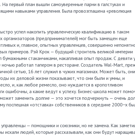
 На первый план вышли самоуверенные парни в галстуках и
тоящими навыками управления. Была провозглашена «революция
 быстро успел накопить управленческую квалификацию в таком
ых организаторов (предпринимателей) мог быть замещен еще
ливых и, главное, опытных управленцев, совершенно непонятно
овых примеров. Рэй Крок — будущий строитель великой империи
л бумажными стаканчиками, накапливая опыт продаж. С девяти 
 ночью работал тапером в ресторане. Создатель Wal-Mart, пре
чной сетью, 16 лет служил в чужих магазинах. Может быть, он
ды их деловой жизни показывают, что они были и умны, и
есло, и, как любое ремесло, оно нуждается в кропотливом
ги ошибочны, а какие ведут к успеху. Бизнес-школа может помо
 сможет заменить долгие — это хочется подчеркнуть — очень до
ому поспешная «отставка» собственников в середине 2000−х бы
 управленцы — помощники и союзники, но не замена. Как замети
ры искали людей, которые рассказывали, как они будут наращив