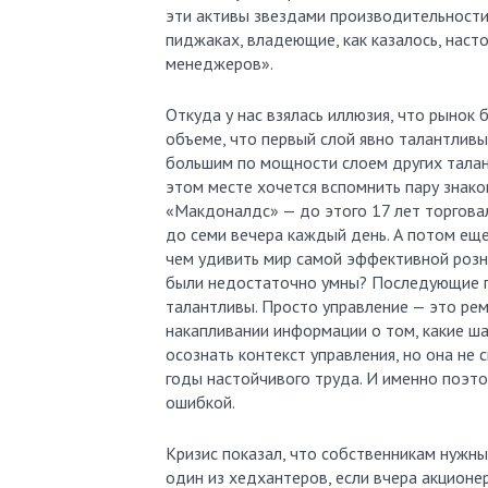
эти активы звездами производительности.
пиджаках, владеющие, как казалось, нас
менеджеров».
Откуда у нас взялась иллюзия, что рынок
объеме, что первый слой явно талантлив
большим по мощности слоем других талант
этом месте хочется вспомнить пару знак
«Макдоналдс» — до этого 17 лет торгова
до семи вечера каждый день. А потом еще
чем удивить мир самой эффективной розни
были недостаточно умны? Последующие го
талантливы. Просто управление — это рем
накапливании информации о том, какие ша
осознать контекст управления, но она не
годы настойчивого труда. И именно поэт
ошибкой.
Кризис показал, что собственникам нужны
один из хедхантеров, если вчера акционе