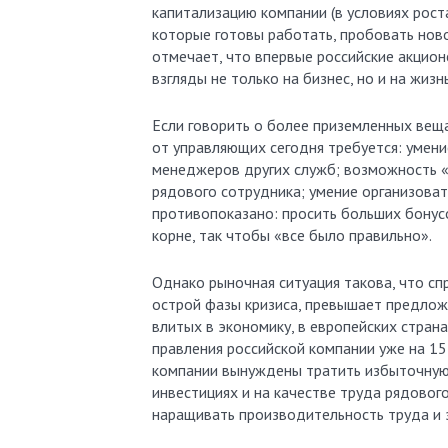
капитализацию компании (в условиях роста
которые готовы работать, пробовать ново
отмечает, что впервые российские акцион
взгляды не только на бизнес, но и на жизнь
Если говорить о более приземленных веща
от управляющих сегодня требуется: умение
менеджеров других служб; возможность «
рядового сотрудника; умение организоват
противопоказано: просить больших бонусо
корне, так чтобы «все было правильно».
Однако рыночная ситуация такова, что спр
острой фазы кризиса, превышает предложе
влитых в экономику, в европейских страна
правления российской компании уже на 15
компании вынуждены тратить избыточную
инвестициях и на качестве труда рядовог
наращивать производительность труда и 