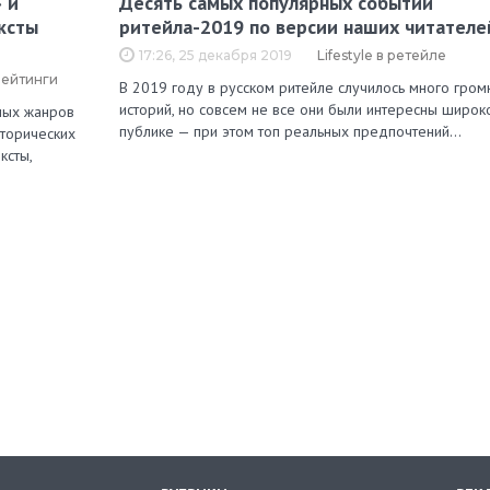
 и
Десять самых популярных событий
ксты
ритейла-2019 по версии наших читателе
17:26, 25 декабря 2019
Lifestyle в ретейле
рейтинги
В 2019 году в русском ритейле случилось много гром
историй, но совсем не все они были интересны широк
зных жанров
публике — при этом топ реальных предпочтений…
сторических
ксты,