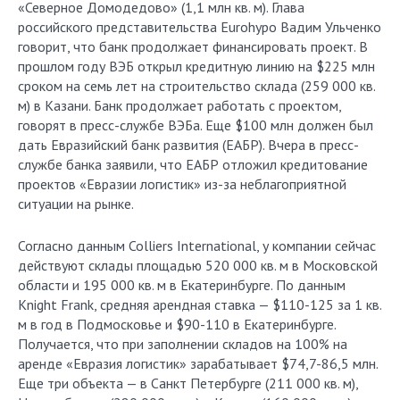
«Северное Домодедово» (1,1 млн кв. м). Глава
российского представительства Eurohypo Вадим Ульченко
говорит, что банк продолжает финансировать проект. В
прошлом году ВЭБ открыл кредитную линию на $225 млн
сроком на семь лет на строительство склада (259 000 кв.
м) в Казани. Банк продолжает работать с проектом,
говорят в пресс-службе ВЭБа. Еще $100 млн должен был
дать Евразийский банк развития (ЕАБР). Вчера в пресс-
службе банка заявили, что ЕАБР отложил кредитование
проектов «Евразии логистик» из-за неблагоприятной
ситуации на рынке.
Согласно данным Colliers International, у компании сейчас
действуют склады площадью 520 000 кв. м в Московской
области и 195 000 кв. м в Екатеринбурге. По данным
Knight Frank, средняя арендная ставка — $110-125 за 1 кв.
м в год в Подмосковье и $90-110 в Екатеринбурге.
Получается, что при заполнении складов на 100% на
аренде «Евразия логистик» зарабатывает $74,7-86,5 млн.
Еще три объекта — в Санкт Петербурге (211 000 кв. м),