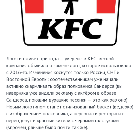
Логотип живёт три года — уверены в KFC: весной
компания объявила о замене лого, которое использовало
с 2016-го. Изменения коснутся только России, СНГ и
Восточной Европы: соотечественникам уже начали
активно скармливать образ полковника Сандерса (вы
наверняка уже видели рекламу с актёром в образе
Сандерса, поющим дурацкие песенки — это как раз оно).
Новым логотипом станет стилизованный баскет (ведёрко)
с изображением полковника, а персонал в ресторанах
переоденут в красные кители с чёрными галстуками
(впрочем, раньше было почти так же).