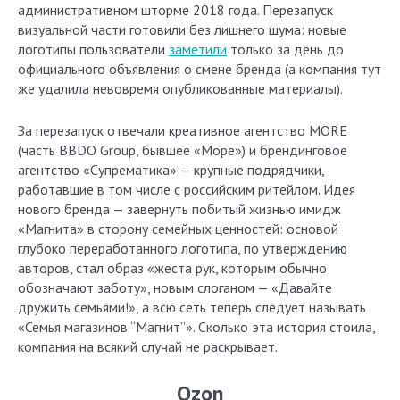
административном шторме 2018 года. Перезапуск
визуальной части готовили без лишнего шума: новые
логотипы пользователи
заметили
только за день до
официального объявления о смене бренда (а компания тут
же удалила невовремя опубликованные материалы).
За перезапуск отвечали креативное агентство MORE
(часть BBDO Group, бывшее «Море») и брендинговое
агентство «Супрематика» — крупные подрядчики,
работавшие в том числе с российским ритейлом. Идея
нового бренда — завернуть побитый жизнью имидж
«Магнита» в сторону семейных ценностей: основой
глубоко переработанного логотипа, по утверждению
авторов, стал образ «жеста рук, которым обычно
обозначают заботу», новым слоганом — «Давайте
дружить семьями!», а всю сеть теперь следует называть
«Семья магазинов “Магнит”». Сколько эта история стоила,
компания на всякий случай не раскрывает.
Ozon