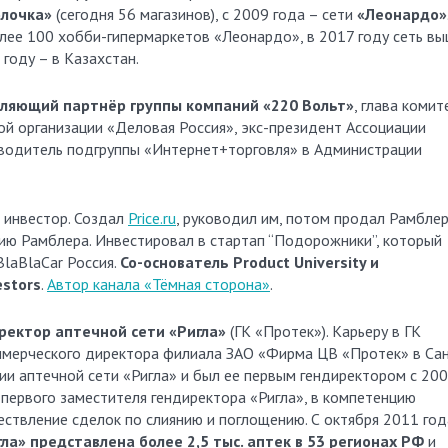
олочка»
(сегодня 56 магазинов), с 2009 года – сети
«Леонардо»
лее 100 хобби-гипермаркетов «Леонардо», в 2017 году сеть в
 году – в Казахстан.
вляющий партнёр
группы компаний «220 Вольт»
, глава комит
й организации «Деловая Россия», экс-президент Ассоциации
оводитель подгруппы «Интернет+торговля» в Администрации
 инвестор. Создал
Price.ru
, руководил им, потом продал Рамблер
ию Рамблера. Инвестировал в стартап “Подорожники”, который
BlaBlaCar Россия.
Со-основатель Product University и
estors
.
Автор канала «Тёмная сторона»
.
ректор аптечной сети «Ригла»
(ГК «Протек»). Карьеру в ГК
оммерческого директора филиала ЗАО «Фирма ЦВ «Протек» в Сан
нии аптечной сети «Ригла» и был ее первым гендиректором с 20
и первого заместителя гендиректора «Ригла», в компетенцию
ствление сделок по слиянию и поглощению. С октября 2011 год
ла» представлена более 2,5 тыс. аптек в 53 регионах РФ
и