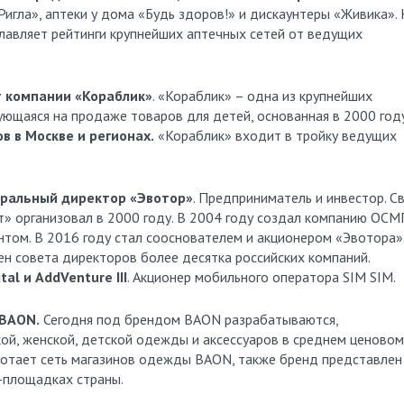
игла», аптеки у дома «Будь здоров!» и дискаунтеры «Живика». 
лавляет рейтинги крупнейших аптечных сетей от ведущих
 компании «Кораблик»
. «Кораблик» – одна из крупнейших
ующаяся на продаже товаров для детей, основанная в 2000 году
в в Москве и регионах.
«Кораблик» входит в тройку ведущих
еральный директор
«Эвотор»
. Предприниматель и инвестор. C
» организовал в 2000 году. В 2004 году создал компанию ОСМ
ентом. В 2016 году стал сооснователем и акционером «Эвотора»
ен совета директоров более десятка российских компаний.
al и AddVenture III
. Акционер мобильного оператора SIM SIM.
 BAON.
Сегодня под брендом BAON разрабатываются,
ой, женской, детской одежды и аксессуаров в среднем ценовом
аботает сеть магазинов одежды BAON, также бренд представлен
-площадках страны.