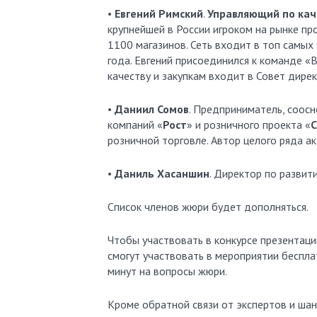
•
Евгений Римский
.
Управляющий по каче
крупнейшей в России игроком на рынке пр
1100 магазинов. Сеть входит в топ самы
года. Евгений присоединился к команде «
качеству и закупкам входит в Совет дире
•
Даниил Сомов
. Предприниматель, соос
компаний «
Рост
» и розничного проекта «
С
розничной торговле. Автор целого ряда а
•
Даниль Хасаншин
. Директор по развит
Список членов жюри будет дополняться.
Чтобы участвовать в конкурсе презентаци
смогут участвовать в мероприятии бесплат
минут на вопросы жюри.
Кроме обратной связи от экспертов и шан