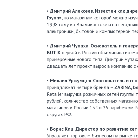
•
Дмитрий Алексеев
.
Известен как дире
Групп»
, по магазинам которой можно изуч
1998 году во Владивостоке и на сегодня
электроники, бытовой и компьютерной те
•
Дмитрий Чупаха. Основатель и генер
BUTIK
первой в России объединила возмо
примерочные нового типа. Дмитрий Чупаха
двадцать лет проект вырос в компанию с 
•
Михаил Уржумцев
.
Сооснователь и ге
принадлежат четыре бренда –
ZARINA, b
Retailer выручка розничных сетей группы
рублей, количество собственных магазино
магазинов в России 134 и 25 зарубежом.
округах РФ.
•
Борис Кац
.
Директор по развитию сет
Управляет торговым бизнесом на рынке то