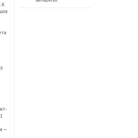
автокресел
. К
ышла
ета
у.
кт-
01
а —