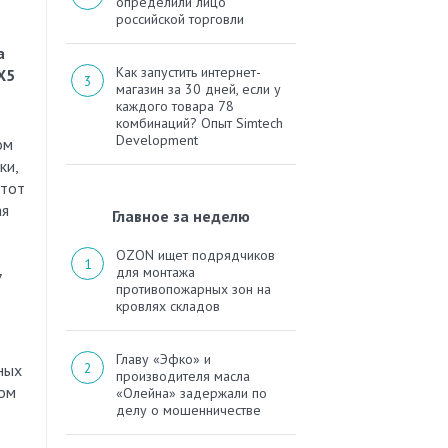
определили лицо
российской торговли
а
Как запустить интернет-
X5
магазин за 30 дней, если у
каждого товара 78
комбинаций? Опыт Simtech
Development
ом
ки,
 тот
ая
Главное за неделю
OZON ищет подрядчиков
для монтажа
7
противопожарных зон на
кровлях складов
Главу «Эфко» и
ных
производителя масла
гом
«Олейна» задержали по
делу о мошенничестве