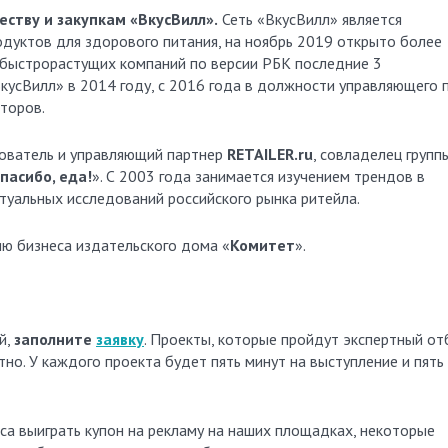
ству и закупкам «ВкусВилл».
Сеть «ВкусВилл»
является
одуктов для здорового питания, на ноябрь 2019 открыто более
х быстрорастущих компаний по версии РБК последние 3
ВкусВилл» в 2014 году, с 2016 года в должности управляющего 
кторов.
нователь и управляющий партнер
RETAILER.ru
, совладелец групп
пасибо, еда!
». С 2003 года занимается изучением трендов в
ктуальных исследований российского рынка ритейла.
ию бизнеса издательского дома «
Комитет
».
й,
заполните
заявку
. Проекты, которые пройдут экспертный от
но. У каждого проекта будет пять минут на выступление и пять
са выиграть купон на рекламу на наших площадках, некоторые