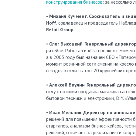
конструирования бизнесов
: за несколько 
•
Михаил Кучмент
.
Сооснователь и виц
Hoff
, совладелец и председатель Наблю
Retail Group
.
•
Олег Высоцкий
.
Генеральный директор
ритейле. Работал в «Пятерочке» с момента
а в 2003 году был назначен CEO «Пятероч
момент розничной сети сменил на кресло 
сегодня входит в топ-20 крупнейших прод
•
Алексей Баулин
.
Генеральный директ
году с позиции продавца магазина сантех
бытовой техники и электроники, DIY. «Улы
•
Иван Мельник
.
Директор по инноваци
решений для повышения эффективности би
стартапов, анализом бизнес-кейсов, тест
решений, отвечает за реализацию и коорд