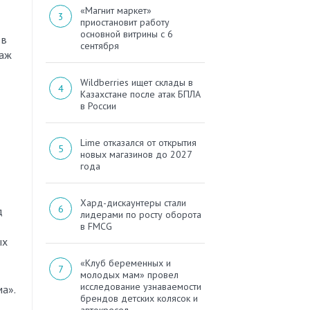
«Магнит маркет»
приостановит работу
основной витрины с 6
 в
сентября
даж
Wildberries ищет склады в
Казахстане после атак БПЛА
в России
Lime отказался от открытия
новых магазинов до 2027
года
Хард-дискаунтеры стали
д
лидерами по росту оборота
в FMCG
ых
«Клуб беременных и
молодых мам» провел
исследование узнаваемости
а».
брендов детских колясок и