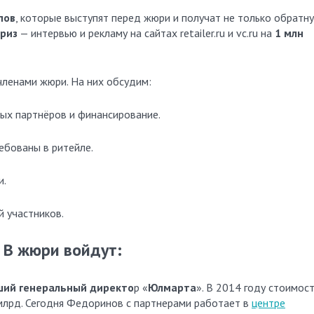
пов
, которые выступят перед жюри и получат не только обратн
приз
— интервью и рекламу на сайтах retailer.ru и vc.ru на
1 млн
членами жюри. На них обсудим:
ых партнёров и финансирование.
ебованы в ритейле.
и.
 участников.
В жюри войдут:
ший генеральный директо
р «
Юлмарта
». В 2014 году стоимос
 млрд. Сегодня Федоринов с партнерами работает в
центре