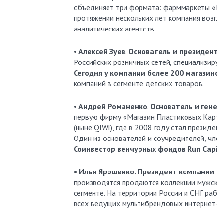
объединяет три формата: фарммаркеты «Р
протяжении нескольких лет компания возг
аналитических агентств.
•
Алексей Зуев
.
Основатель и
президент
Российских розничных сетей, специализир
Сегодня у компании более 200 магазино
компаний в сегменте детских товаров.
•
Андрей Романенко
.
Основатель и ген
первую фирму «Магазин Пластиковых Карт
(ныне QIWI), где в 2008 году стал презид
Один из основателей и соучредителей, чл
Соинвестор венчурных фондов Run Capit
• Илья Ярошенко. Президент компании
производятся продаются коллекции мужск
сегменте. На территории России и СНГ р
всех ведущих мультибрендовых интернет