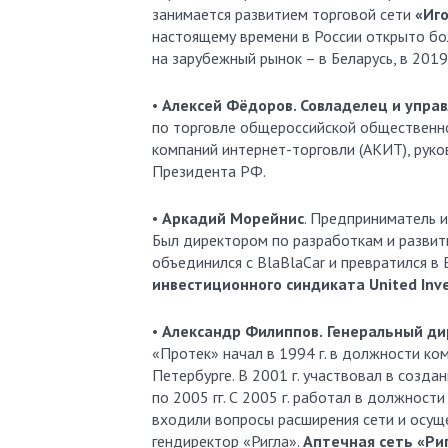
занимается развитием торговой сети
«Иг
настоящему времени в России открыто бо
на зарубежный рынок – в Беларусь, в 2019
•
Алексей Фёдоров. Совладелец и упра
по торговле общероссийской общественно
компаний интернет-торговли (АКИТ), рук
Президента РФ.
•
Аркадий Морейнис
. Предприниматель и
Был директором по разработкам и развит
объединился с BlaBlaCar и превратился в 
инвестиционного синдиката United Inv
•
Александр Филиппов.
Генеральный ди
«Протек» начал в 1994 г. в должности к
Петербурге. В 2001 г. участвовал в созда
по 2005 гг. С 2005 г. работал в должност
входили вопросы расширения сети и осуще
гендиректор «Ригла».
Аптечная сеть «Pиг