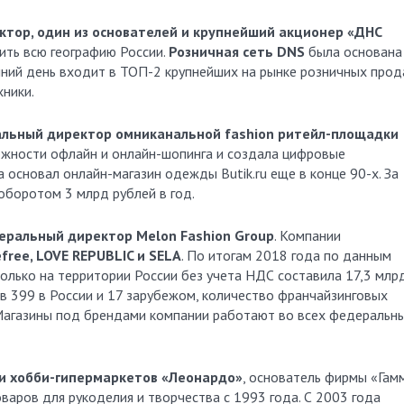
ктор, один из основателей и крупнейший акционер «ДНС
ить всю географию России.
Розничная сеть DNS
была основана
шний день входит в ТОП-2 крупнейших на рынке розничных про
хники.
альный директор омниканальной fashion ритейл-площадки
жности офлайн и онлайн-шопинга и создала цифровые
 основал онлайн-магазин одежды Butik.ru еще в конце 90-х. За
оборотом 3 млрд рублей в год.
неральный директор Melon Fashion Group
. Компании
efree, LOVE REPUBLIC и SELA
. По итогам 2018 года по данным
 только на территории России без учета НДС составила 17,3 млр
в 399 в России и 17 зарубежом, количество франчайзинговых
 Магазины под брендами компании работают во всех федеральн
и хобби-гипермаркетов «Леонардо»
, основатель фирмы «Гамм
варов для рукоделия и творчества с 1993 года. С 2003 года