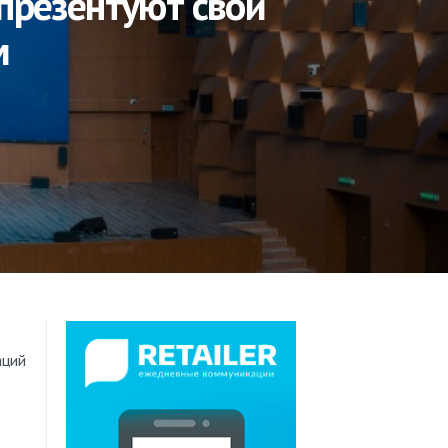
презентуют свой
​
аций