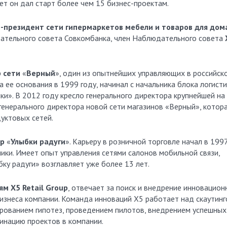
лет он дал старт более чем 15 бизнес-проектам.
е-президент сети гипермаркетов мебели и товаров для дом
дательного совета Совкомбанка, член Наблюдательного совета
 сети
«
Верный
», один из опытнейших управляющих в российск
 ее основания в 1999 году, начинал с начальника блока логисти
ки». В 2012 году кресло генерального директора крупнейшей на
генерального директора новой сети магазинов «Верный», котор
уктовых сетей.
ор
«
Улыбки радуги
». Карьеру в розничной торговле начал в 199
ники. Имеет опыт управления сетями салонов мобильной связи,
бку радуги»
возглавляет уже более 13 лет.
ям
X5 Retail Group
, отвечает за поиск и внедрение инновацион
знеса компании. Команда инноваций Х5 работает над скаутин
ированием гипотез, проведением пилотов, внедрением успешных
инацию проектов в компании.