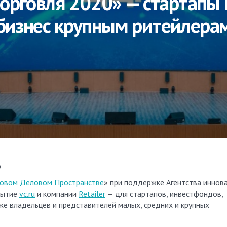
орговля 2020» — стартапы 
бизнес крупным ритейлерам
9
овом Деловом Пространстве
» при поддержке Агентства иннов
бытие
vc.ru
и компании
Retailer
— для стартапов, инвестфондов,
же владельцев и представителей малых, средних и крупных