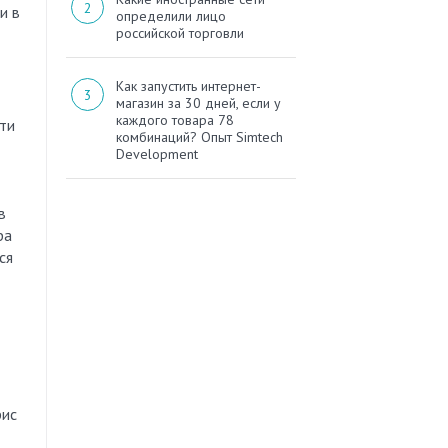
и в
определили лицо
российской торговли
Как запустить интернет-
магазин за 30 дней, если у
каждого товара 78
ти
комбинаций? Опыт Simtech
Development
в
ра
ся
рис