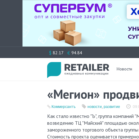
Перейти
$
€
82.17
94.84
к
содержимому
Новости
«Мегион» продв
Коммерсантъ
новости
,
развитие
09:
Как стало известно "Ъ", группа компаний "Мегион" Бориса Нестерова выступит девелопером проекта по
возведению ТЦ "Майский" площадью около 
замороженного торгового объекта группы 
Стоимость проекта оценивается примерно 