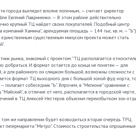
ти города выглядит вполне логичным, — считает директор
ine Евгений Лавриненко. — В этом районе действительно
очно крупный ТЦ найдет своих покупателей. Подобный центр
а компаний Хамина", арендуемая площадь — 144 тыс. кв. м. — "Ъ")
м единственным существенным минусом проекта может стать
".
ник рынка, знакомый с проектом. "ТЦ располагается относител
о добраться. И формат остается до конца не понятен — для
й, а для районного он слишком большой, возможны сложности с
ется формат ТЦ выходного дня с большой зоной фуд-корта, т
 — полагает собеседник "Ъ". Впрочем, в "Мегионе" сравнение с
"Майский", в отличие от него, располагается в городской черте,
лечений в ТЦ Алексей Нестеров объяснил переизбытком зон отд
в том же направлении будет возводиться вторая очередь ТРЦ
ект гипермаркета "Метро". Стоимость строительства опрошенные 