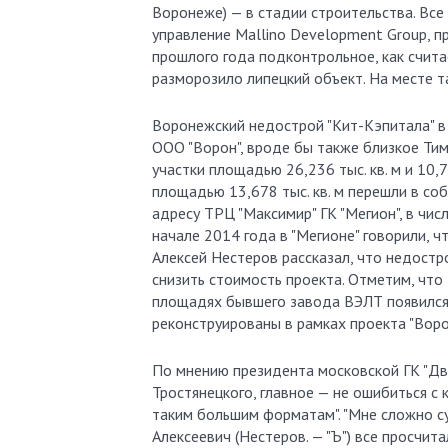
Воронеже) — в стадии строительства. Все
управление Mallino Development Group, п
прошлого года подконтрольное, как счита
разморозило липецкий объект. На месте т
Воронежский недострой "Кит-Кэпитала" в
ООО "Ворон", вроде бы также близкое Тим
участки площадью 26,236 тыс. кв. м и 10,
площадью 13,678 тыс. кв. м перешли в со
адресу ТРЦ "Максимир" ГК "Мегион", в чис
начале 2014 года в "Мегионе" говорили, ч
Алексей Нестеров рассказал, что недостр
снизить стоимость проекта. Отметим, что 
площадях бывшего завода ВЭЛТ появился Т
реконструированы в рамках проекта "Воро
По мнению президента московской ГК "Два
Тростянецкого, главное — не ошибиться с 
таким большим форматам". "Мне сложно суд
Алексеевич (Нестеров. — "Ъ") все просчита