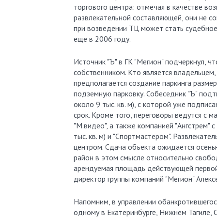
торгового центра: отмечая в качестве во
развлекательной составляющей, они не сом
при возведении ТЦ может стать судебно
еще в 2006 году.
Источник "Ъ" в ГК "Мегион" подчеркнул, ч
собственником. Кто является владельцем, 
предполагается создание паркинга размер
подземную парковку. Собеседник "Ъ" подт
около 9 тыс. кв. м), с которой уже подпи
срок. Кроме того, переговоры ведутся с м
"М.видео", а также компанией "Ангстрем"
тыс. кв. м) и "Спортмастером". Развлека
центром. Сдача объекта ожидается осенью
район в этом смысле относительно свобод
арендуемая площадь действующей первой оч
директор группы компаний "Мегион" Алекс
Напомним, в управлении обанкротившегос
одному в Екатеринбурге, Нижнем Тагиле, О