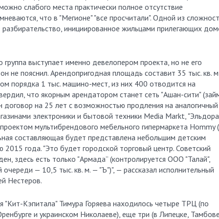
зможно слабого места практически полное отсутствие
неваются, что в "Мегионе" "все просчитали". Одной из сложнос
е разбирательство, инициированное жильцами прилегающих дом
то группа выступает именно девелопером проекта, но не его
он не пояснил. Арендопригодная площадь составит 35 тыс. кв. м
ом порядка 1 тыс. машино-мест, из них 400 отводится на
вердил, что якорным арендатором станет сеть "Ашан-сити" (зай
сан договор на 25 лет с возможностью продления на аналогичный
агазинами электроники и бытовой техники Media Markt, "Эльдора
 с проектом мультибрендового мебельного гипермаркета Hommy 
тельная составляющая будет представлена небольшим детским
 2015 года. "Это будет городской торговый центр. Советский
ен, здесь есть только "Армада” (контролируется ООО "Талай",
ереди — 10,5 тыс. кв. м. — "Ъ")", — рассказал исполнительный
ей Нестеров.
я "Кит-Кэпитала" Тимура Горяева находилось четыре ТРЦ (по
ренбурге и украинском Николаеве), еще три (в Липецке, Тамбове