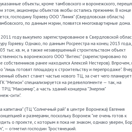
 указанные объекты, кроме тамбовского и воронежского, перешл
ри этом, акционеры объектов якобы остались прежними. В конце
ется, господину Горяеву ООО "Линия" (Свердловская область)
амбовского, по данным мэрии, появятся многоквартирные дома.
 2011 году выкупило зарегистрированное в Свердловской облас
уру Горяеву. Однако, по данным Росреестра на конец 2013 года,
703 тыс. кв. м, а также незавершенный строительством объект
бственность воронежского ООО "Витекс" (зарегистрировано по
ле собственников ранее находился Алексей Нестеров). Впрочем, 
то "лишь готовят площадку к строительству и перепродаже". Вче
оенный объект станет частью нового ТЦ, за счет чего планирует
ГК "Мегион" специализируется на редевелопменте — так, на
РЦ "Максимир", а часть зданий концерна "Энергия"
неж-сити".
 капитана" (ТЦ "Солнечный рай" в центре Воронежа) Евгения
концепцией и размерами, поскольку Воронеж "не очень готов к
ить о проекте, с которым я пока не знаком, однако уверен, Бо
л", — отметил господин Тростянецкий.