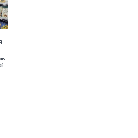
й
ких
ой