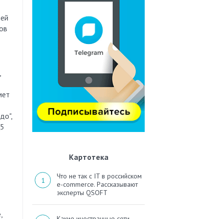
тей
ов
,
мет
до",
(5
Картотека
Что не так с IT в российском
e-commerce. Рассказывают
эксперты QSOFT
,
Какие иностранные сети