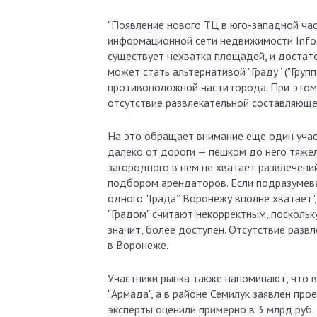
"Появление нового ТЦ в юго-западной час
информационной сети недвижимости Infol
существует нехватка площадей, и достат
может стать альтернативой "Граду” ("Групп
противоположной части города. При это
отсутствие развлекательной составляющей
На это обращает внимание еще один участ
далеко от дороги — пешком до него тяжел
загородного в нем не хватает развлечени
подбором арендаторов. Если подразумева
одного "Града” Воронежу вполне хватает",
"Градом" считают некорректным, поскольку 
значит, более доступен. Отсутствие разв
в Воронеже.
Участники рынка также напоминают, что 
"Армада", а в районе Семилук заявлен про
эксперты оценили примерно в 3 млрд руб.