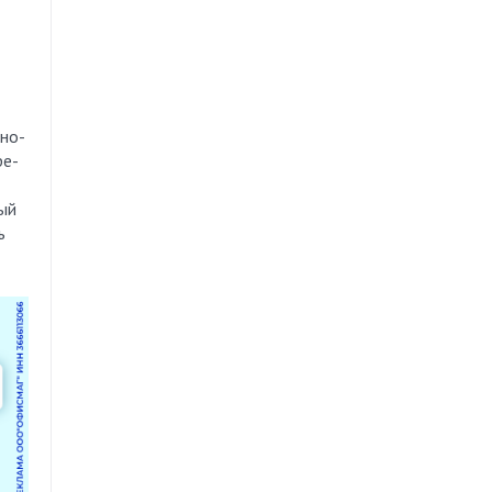
рно-
ре-
вый
ь