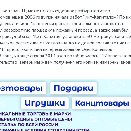
озведении ТЦ может стать судебное разбирательство,
мов еще в 2006 году при начале работ "Кит-Кэпиталом". По их
шения" в виде "наложения границ строительного участка" на
ал разворотную площадку и пожарный проезд, а также вырубил
й райсуд обязал "Кит-Кэпитал" установить 50-метровую санита
ическое расстояние от котлована до их домов составляет четы
ра "Ъ" представляющий интересы жильцов Олег Кочешков,
й зоне, в конце апреля 2014 года возобновилось: "17 апреля но
ельство, теперь мы ждем получения его копии и намерены внов