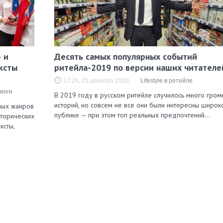
 и
Десять самых популярных событий
ксты
ритейла-2019 по версии наших читателе
17:26, 25 декабря 2019
Lifestyle в ретейле
инги
В 2019 году в русском ритейле случилось много гром
историй, но совсем не все они были интересны широк
зных жанров
публике — при этом топ реальных предпочтений…
сторических
ксты,