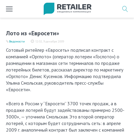
Перейти
к
содержимому
Лото из «Евросети»
Ведомости
12:02, 9 декабря 2009
Сотовый ритейлер «Евросеть» подписал контракт с
компанией «Орглото» (оператор лотереи «Гослото») о
размещении в магазинах сети терминалов по продаже
лотерейных билетов, рассказал директор по маркетингу
«Орглото» Денис Кусенков. Информацию подтвердила
Ульяна Смольская, руководитель пресс-службы
«Евросети».
«Всего в России у “Евросети” 3700 точек продаж, а в
продаже лотерей будут задействованы примерно 2500-
3000», — уточнила Смольская. Это второй оператор
лотерей, с которым будет сотрудничать сеть: в апреле
2009 г. аналогичный контракт был заключен с компанией