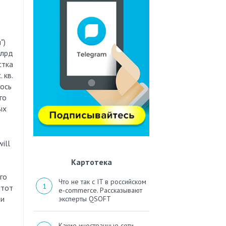
")
млрд
стка
 кв.
лось
го
ых
ill
Картотека
го
Что не так с IT в российском
 тот
e-commerce. Рассказывают
ли
эксперты QSOFT
Какие иностранные сети