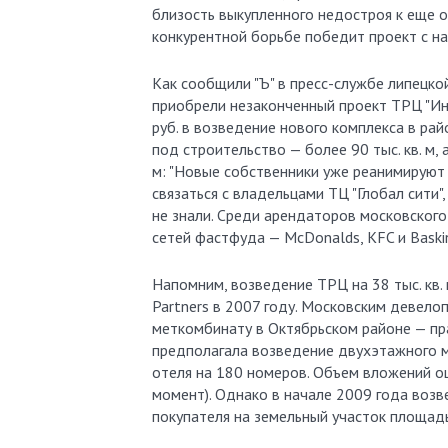
близость выкупленного недостроя к еще 
конкурентной борьбе победит проект с на
Как сообщили "Ъ" в пресс-службе липецко
приобрели незаконченный проект ТРЦ "Ин
руб. в возведение нового комплекса в ра
под строительство — более 90 тыс. кв. м,
м: "Новые собственники уже реанимируют 
связаться с владельцами ТЦ "Глобал сити"
не знали. Среди арендаторов московског
сетей фастфуда — McDonalds, KFC и Baski
Напомним, возведение ТРЦ на 38 тыс. кв.
Partners в 2007 году. Московским девел
меткомбинату в Октябрьском районе — пр
предполагала возведение двухэтажного м
отеля на 180 номеров. Объем вложений оц
момент). Однако в начале 2009 года воз
покупателя на земельный участок площадь