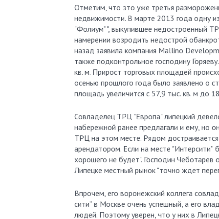
Отметим, что это уже третья разморожен
недвижимости. В марте 2013 года одну и
"Фолиум”", выкупившее недостроенный ТРЦ
намерении возродить недострой обанкрот
назад заявила компания Mallino Developm
также подконтрольное господину Горяеву.
кв. м. Прирост торговых площадей происх
осенью прошлого года было заявлено о ст
площадь увеличится с 57,9 тыс. кв. м до 180
Совладелец ТРЦ "Европа" липецкий девел
набережной ранее предлагали и ему, но он
ТРЦ на этом месте. Рядом достраивается 
арендатором. Если на месте "Интерсити” 
хорошего не будет". Господин Чеботарев
Липецке местный рынок "точно ждет перегр
Впрочем, его воронежский коллега совлад
сити” в Москве очень успешный, а его вла
людей. Поэтому уверен, что у них в Липе