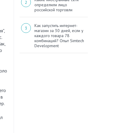
определили лицо
российской торговли
Как запустить интернет-
я",
магазин за 30 дней, если у
каждого товара 78
.
комбинаций? Опыт Simtech
ак,
Development
о
коло
его
 в
ер.
ал