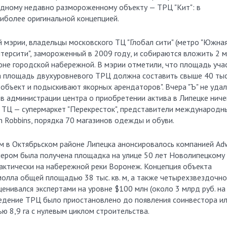
одному недавно размороженному объекту — ТРЦ "Кит": в
иболее оригинальной концепцией.
й мэрии, владельцы московского ТЦ "Глобал сити" (метро "Южная
терсити", замороженный в 2009 году, и собираются вложить 2 
йоне городской набережной. В мэрии отметили, что площадь уча
 а площадь двухуровневого ТРЦ должна составить свыше 40 тыс.
объект и подыскивают якорных арендаторов". Вчера "Ъ" не уда
, в администрации центра о приобретении актива в Липецке ниче
о ТЦ — супермаркет "Перекресток", представители международн
n Robbins, порядка 70 магазинов одежды и обуви.
 м в Октябрьском районе Липецка анонсировалось компанией Adw
опером была получена площадка на улице 50 лет Новолипецкому
актически на набережной реки Воронеж. Концепция объекта
олла общей площадью 38 тыс. кв. м, а также четырехзвездочно
енивался экспертами на уровне $100 млн (около 3 млрд руб. на
ведение ТРЦ было приостановлено до появления соинвестора и
ю 8,9 га с нулевым циклом строительства.