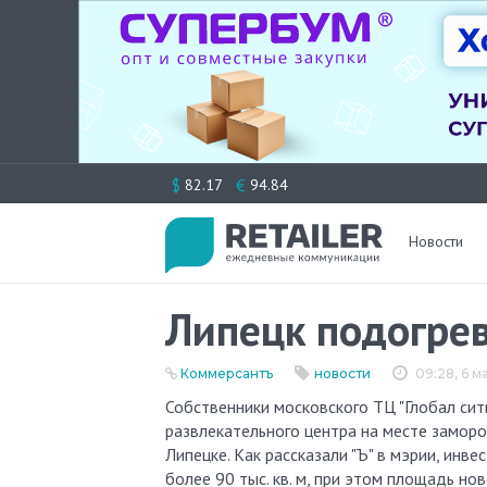
Перейти
$
€
82.17
94.84
к
содержимому
Новости
Липецк подогре
Коммерсантъ
новости
09:28, 6 м
Собственники московского ТЦ "Глобал сити" собираются вложить около 2 млрд руб. в проект нового торгово-
развлекательного центра на месте заморо
Липецке. Как рассказали "Ъ" в мэрии, ин
более 90 тыс. кв. м, при этом площадь нов