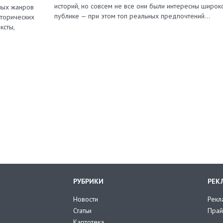
историй, но совсем не все они были интересны широк
зных жанров
публике — при этом топ реальных предпочтений…
сторических
ксты,
РУБРИКИ
РЕК
Новости
Рекл
Статьи
Прай
Картотека