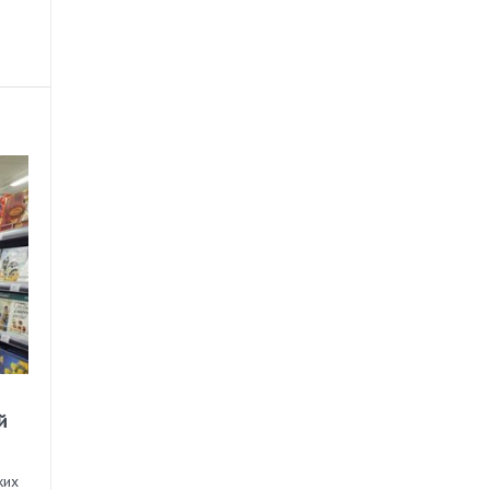
й
ких