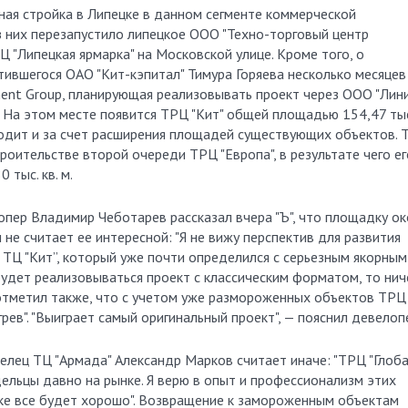
ная стройка в Липецке в данном сегменте коммерческой
з них перезапустило липецкое ООО "Техно-торговый центр
 "Липецкая ярмарка" на Московской улице. Кроме того, о
ившегося ОАО "Кит-кэпитал" Тимура Горяева несколько месяцев
ent Group, планирующая реализовывать проект через ООО "Лини
 На этом месте появится ТРЦ "Кит" общей площадью 154,47 тыс
одит и за счет расширения площадей существующих объектов. Т
роительстве второй очереди ТРЦ "Европа", в результате чего ег
 тыс. кв. м.
опер Владимир Чеботарев рассказал вчера "Ъ", что площадку о
 не считает ее интересной: "Я не вижу перспектив для развития
ТЦ "Кит”, который уже почти определился с серьезным якорным
будет реализовываться проект с классическим форматом, то нич
 отметил также, что с учетом уже размороженных объектов ТРЦ
ев". "Выиграет самый оригинальный проект", — пояснил девелоп
елец ТЦ "Армада" Александр Марков считает иначе: "ТРЦ "Глоб
дельцы давно на рынке. Я верю в опыт и профессионализм этих
цке все будет хорошо". Возвращение к замороженным объектам