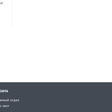
ой
ЛАМА
амный отдел
с-лист