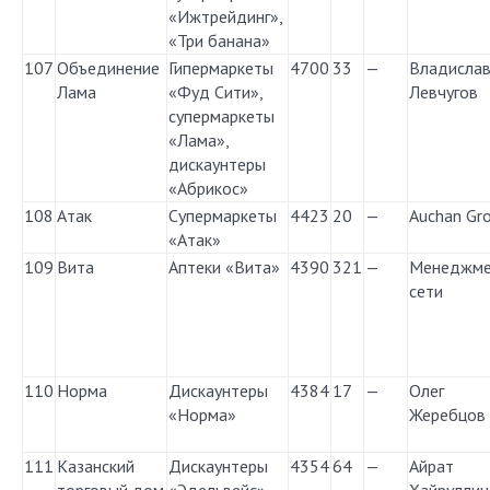
«Ижтрейдинг»,
«Три банана»
107
Объединение
Гипермаркеты
4700
33
—
Владисла
Лама
«Фуд Сити»,
Левчугов
супермаркеты
«Лама»,
дискаунтеры
«Абрикос»
108
Атак
Супермаркеты
4423
20
—
Auchan Gr
«Атак»
109
Вита
Аптеки «Вита»
4390
321
—
Менеджме
сети
110
Норма
Дискаунтеры
4384
17
—
Олег
«Норма»
Жеребцов
111
Казанский
Дискаунтеры
4354
64
—
Айрат