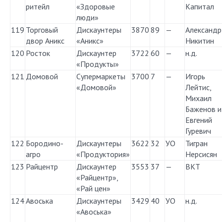
ритейл
«Здоровые
Капитал
люди»
119
Торговый
Дискаунтеры
3870
89
—
Александр
двор Аникс
«Аникс»
Никитин
120
Росток
Дискаунтер
3722
60
—
н.д.
«Продукты»
121
Домовой
Супермаркеты
3700
7
—
Игорь
«Домовой»
Лейтис,
Михаил
Баженов и
Евгений
Гуревич
122
Бородино-
Дискаунтеры
3622
32
УО
Тигран
агро
«Продуктория»
Нерсисян
123
Райцентр
Дискаунтер
3553
37
—
ВКТ
«Райцентр»,
«Рай цен»
124
Авоська
Дискаунтеры
3429
40
УО
н.д.
«Авоська»