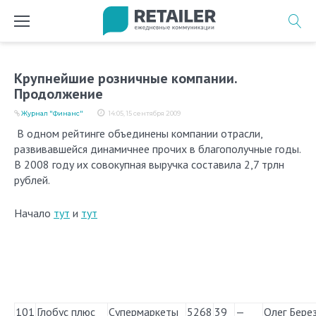
Перейти
к
содержимому
Крупнейшие розничные компании.
Продолжение
Журнал "Финанс"
14:05, 15 сентября 2009
В одном рейтинге объединены компании отрасли,
развивавшейся динамичнее прочих в благополучные годы.
В 2008 году их совокупная выручка составила 2,7 трлн
рублей.
Начало
тут
и
тут
101
Глобус плюс
Супермаркеты
5268
39
—
Олег Бере