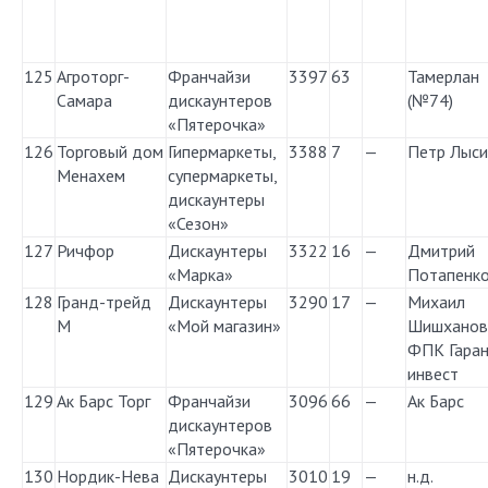
125
Агроторг-
Франчайзи
3397
63
Тамерлан
Самара
дискаунтеров
(№74)
«Пятерочка»
126
Торговый дом
Гипермаркеты,
3388
7
—
Петр Лыси
Менахем
супермаркеты,
дискаунтеры
«Сезон»
127
Ричфор
Дискаунтеры
3322
16
—
Дмитрий
«Марка»
Потапенк
128
Гранд-трейд
Дискаунтеры
3290
17
—
Михаил
М
«Мой магазин»
Шишханов
ФПК Гаран
инвест
129
Ак Барс Торг
Франчайзи
3096
66
—
Ак Барс
дискаунтеров
«Пятерочка»
130
Нордик-Нева
Дискаунтеры
3010
19
—
н.д.