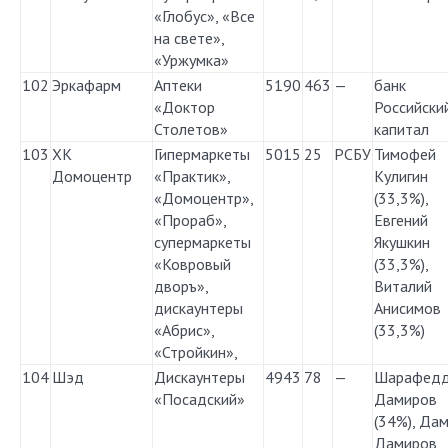
«Глобус», «Все
на свете»,
«Уржумка»
102
Эркафарм
Аптеки
5190
463
—
банк
«Доктор
Российски
Столетов»
капитал
103
ХК
Гипермаркеты
5015
25
РСБУ
Тимофей
Домоцентр
«Практик»,
Кулигин
«Домоцентр»,
(33,3%),
«Прораб»,
Евгений
супермаркеты
Якушкин
«Ковровый
(33,3%),
дворъ»,
Виталий
дискаунтеры
Анисимов
«Абрис»,
(33,3%)
«Стройкин»,
104
Шэд
Дискаунтеры
4943
78
—
Шарафед
«Посадский»
Дамиров
(34%), Да
Дамиров