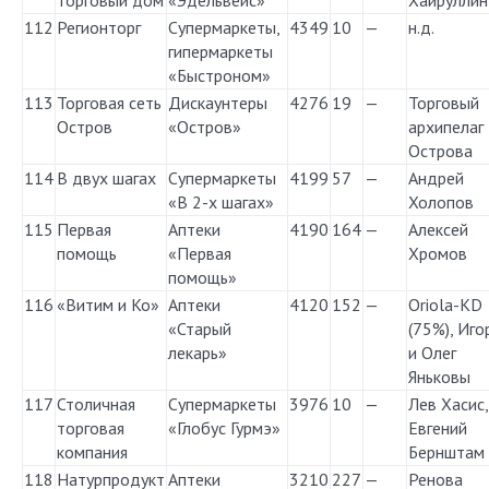
торговый дом
«Эдельвейс»
Хайруллин
112
Регионторг
Супермаркеты,
4349
10
—
н.д.
гипермаркеты
«Быстроном»
113
Торговая сеть
Дискаунтеры
4276
19
—
Торговый
Остров
«Остров»
архипелаг
Острова
114
В двух шагах
Супермаркеты
4199
57
—
Андрей
«В 2-х шагах»
Холопов
115
Первая
Аптеки
4190
164
—
Алексей
помощь
«Первая
Хромов
помощь»
116
«Витим и Ко»
Аптеки
4120
152
—
Oriola-KD
«Старый
(75%), Иго
лекарь»
и Олег
Яньковы
117
Столичная
Супермаркеты
3976
10
—
Лев Хасис,
торговая
«Глобус Гурмэ»
Евгений
компания
Бернштам
118
Натурпродукт
Аптеки
3210
227
—
Ренова