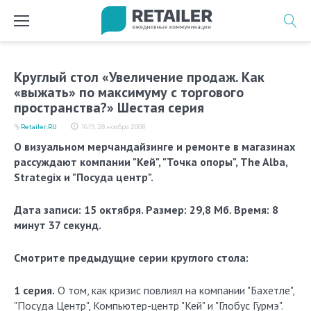
Перейти
к
содержимому
Круглый стол «Увеличение продаж. Как
«выжать» по максимуму с торгового
пространства?» Шестая серия
Retailer.RU
16:19, 28 ноября 2008
О визуальном мерчандайзинге и ремонте в магазинах
рассуждают компании "Кей", "Точка опоры", The Alba,
Strategix и "Посуда центр".
Дата записи: 15 октября. Размер: 29,8 Мб. Время: 8
минут 37 секунд.
Смотрите предыдущие серии круглого стола:
1 серия.
О том, как кризис повлиял на компании "Бахетле",
"Посуда Центр", Компьютер-центр "Кей" и "Глобус Гурмэ".