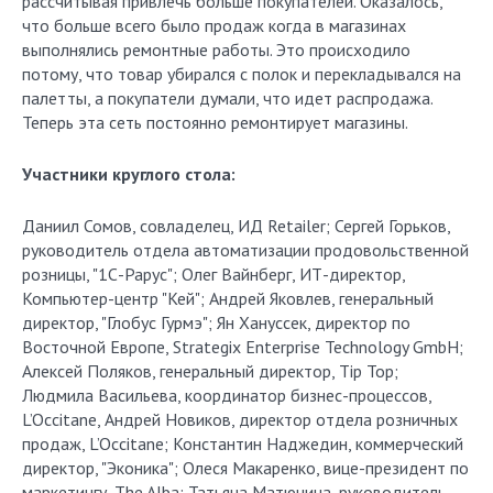
рассчитывая привлечь больше покупателей. Оказалось,
что больше всего было продаж когда в магазинах
выполнялись ремонтные работы. Это происходило
потому, что товар убирался с полок и перекладывался на
палетты, а покупатели думали, что идет распродажа.
Теперь эта сеть постоянно ремонтирует магазины.
Участники круглого стола:
Даниил Сомов, совладелец, ИД Retailer; Сергей Горьков,
руководитель отдела автоматизации продовольственной
розницы, "1С-Рарус"; Олег Вайнберг, ИТ-директор,
Компьютер-центр "Кей"; Андрей Яковлев, генеральный
директор, "Глобус Гурмэ"; Ян Хануссек, директор по
Восточной Европе, Strategix Enterprise Technology GmbH;
Алексей Поляков, генеральный директор, Tip Top;
Людмила Васильева, координатор бизнес-процессов,
L’Occitane, Андрей Новиков, директор отдела розничных
продаж, L’Occitane; Константин Наджедин, коммерческий
директор, "Эконика"; Олеся Макаренко, вице-президент по
маркетингу, The Alba; Татьяна Матюнина, руководитель