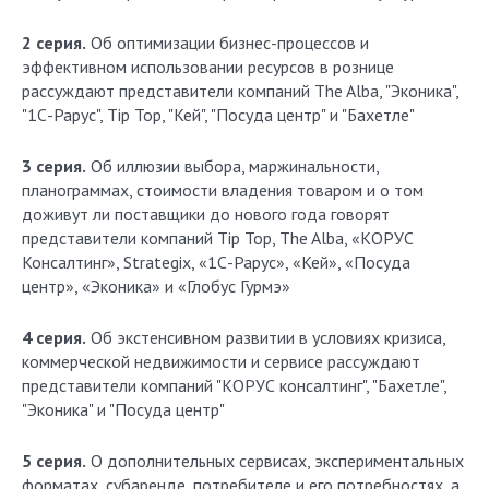
2 серия.
Об оптимизации бизнес-процессов и
эффективном использовании ресурсов в рознице
рассуждают представители компаний The Alba, "Эконика",
"1С-Рарус", Tip Top, "Кей", "Посуда центр" и "Бахетле"
3 серия.
Об иллюзии выбора, маржинальности,
планограммах, стоимости владения товаром и о том
доживут ли поставщики до нового года говорят
представители компаний Tip Top, The Alba, «КОРУС
Консалтинг», Strategix, «1С-Рарус», «Кей», «Посуда
центр», «Эконика» и «Глобус Гурмэ»
4 серия.
Об экстенсивном развитии в условиях кризиса,
коммерческой недвижимости и сервисе рассуждают
представители компаний "КОРУС консалтинг", "Бахетле",
"Эконика" и "Посуда центр"
5 серия.
О дополнительных сервисах, экспериментальных
форматах, субаренде, потребителе и его потребностях, а