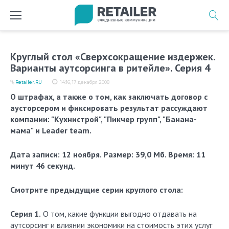
Перейти
к
содержимому
Круглый стол «Сверхсокращение издержек.
Варианты аутсорсинга в ритейле». Серия 4
Retailer.RU
14:16, 17 декабря 2008
О штрафах, а также о том, как заключать договор с
аусторсером и фиксировать результат рассуждают
компании: "Кухнистрой", "Пикчер групп", "Банана-
мама" и Leader team.
Дата записи: 12 ноября. Размер: 39,0 Мб. Время: 11
минут 46 секунд.
Смотрите предыдущие серии круглого стола:
Серия 1.
О том, какие функции выгодно отдавать на
аутсорсинг и влиянии экономики на стоимость этих услуг