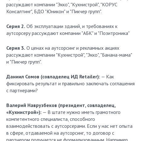
рассуждают компании "Экко", "Кухнистрой", "КОРУС
Консалтинг", БДО "Юникон" и "Пикчер групп".
Серия 2.
Об эксплуатации зданий, и требованиях к
аутсорсеру рассуждают компании "АБК" и "Позитроника"
Серия 3.
О ценах на аутсорсинг и рекламных акциях
рассуждают компании "Кухнистрой", "Экко", "Банана-мама"
и "Пикчер групп".
Даниил Сомов (совладелец ИД Retailer):
— Как
фиксировать результат и правильно заключать соглашения
с партнерами?
Валерий Наврузбеков (президент, совладелец,
«Кухнистрой»):
— В штате нужно иметь грамотного
компетентного специалиста, способного
взаимодействовать с аутсорсерами. Если у нас нет опыта
в сфере, отдаваемой на аутсорсинг, то договор с
партнером получается не формализованным. Например,