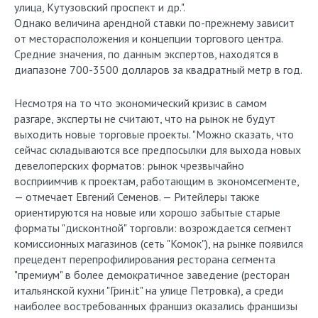
улица, Кутузовский проспект и др.".
Однако величина арендной ставки по-прежнему зависит
от месторасположения и концепции торгового центра.
Средние значения, по данным экспертов, находятся в
диапазоне 700-3500 долларов за квадратный метр в год.
Несмотря на то что экономический кризис в самом
разгаре, эксперты не считают, что на рынок не будут
выходить новые торговые проекты. "Можно сказать, что
сейчас складываются все предпосылки для выхода новых
девелоперских форматов: рынок чрезвычайно
восприимчив к проектам, работающим в экономсегменте,
— отмечает Евгений Семенов. — Ритейлеры также
ориентируются на новые или хорошо забытые старые
форматы "дисконтной" торговли: возрождается сегмент
комиссионных магазинов (сеть "Комок"), на рынке появился
прецедент перепрофилирования ресторана сегмента
"премиум" в более демократичное заведение (ресторан
итальянской кухни "Грин.it" на улице Петровка), а среди
наиболее востребованных франшиз оказались франшизы