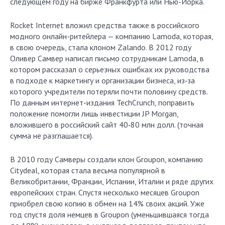
следующем году на бирже Франкфурта или Нью-Йорка.
Rocket Internet вложил средства также в российского
модного онлайн-ритейлера — компанию Lamoda, которая,
в свою очередь, стала клоном Zalando. В 2012 году
Оливер Самвер написал письмо сотрудникам Lamoda, в
котором рассказал о серьезных ошибках их руководства
в подходе к маркетингу и организации бизнеса, из‑за
которого учредители потеряли почти половину средств.
По данным интернет-издания TechCrunch, поправить
положение помогли лишь инвестиции JP Morgan,
вложившего в российский сайт 40‑80 млн долл. (точная
сумма не разглашается).
В 2010 году Самверы создали клон Groupon, компанию
Citydeal, которая стала весьма популярной в
Великобритании, Франции, Испании, Италии и ряде других
европейских стран. Спустя несколько месяцев Groupon
приобрел свою копию в обмен на 14% своих акций. Уже
год спустя доля немцев в Groupon (уменьшившаяся тогда