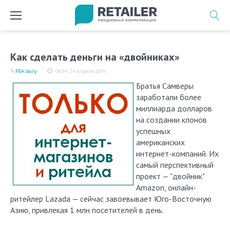
Перейти
к
содержимому
Как сделать деньги на «двойниках»
РБК daily
08:54, 24 апреля 2014
Братья Самверы
заработали более
миллиарда долларов
на создании клонов
успешных
американских
интернет-компаний. Их
самый перспективный
проект — "двойник"
Amazon, онлайн-
ритейлер Lazada — сейчас завоевывает Юго-Восточную
Азию, привлекая 1 млн посетителей в день.