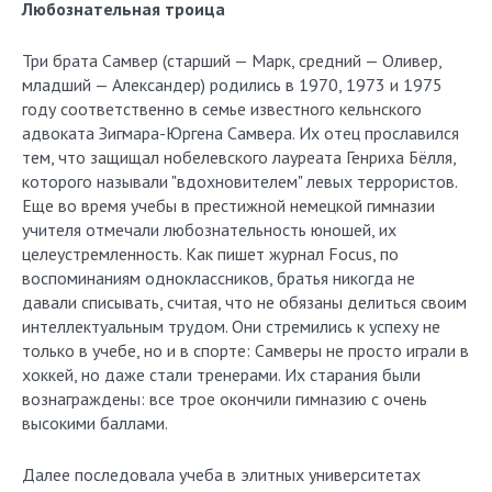
Любознательная троица
Три брата Самвер (старший — Марк, средний — Оливер,
младший — Александер) родились в 1970, 1973 и 1975
году соответственно в семье известного кельнского
адвоката Зигмара-Юргена Самвера. Их отец прославился
тем, что защищал нобелевского лауреата Генриха Бёлля,
которого называли "вдохновителем" левых террористов.
Еще во время учебы в престижной немецкой гимназии
учителя отмечали любознательность юношей, их
целеустремленность. Как пишет журнал Focus, по
воспоминаниям одноклассников, братья никогда не
давали списывать, считая, что не обязаны делиться своим
интеллектуальным трудом. Они стремились к успеху не
только в учебе, но и в спорте: Самверы не просто играли в
хоккей, но даже стали тренерами. Их старания были
вознаграждены: все трое окончили гимназию с очень
высокими баллами.
Далее последовала учеба в элитных университетах