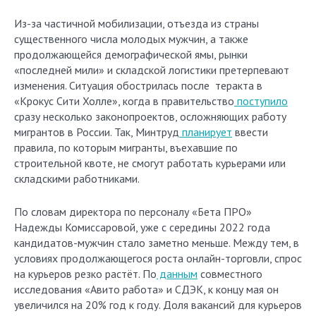
Из-за частичной мобилизации, отъезда из страны
существенного числа молодых мужчин, а также
продолжающейся демографической ямы, рынки
«последней мили» и складской логистики претерпевают
изменения. Ситуация обострилась после теракта в
«Крокус Сити Холле», когда в правительство
поступило
сразу несколько законопроектов, осложняющих работу
мигрантов в России. Так, Минтруд
планирует
ввести
правила, по которым мигранты, въехавшие по
строительной квоте, не смогут работать курьерами или
складскими работниками.
По словам директора по персоналу «Бета ПРО»
Надежды Комиссаровой, уже с середины 2022 года
кандидатов-мужчин стало заметно меньше. Между тем, в
условиях продолжающегося роста онлайн-торговли, спрос
на курьеров резко растёт. По
данным
совместного
исследования «Авито работа» и СДЭК, к концу мая он
увеличился на 20% год к году. Доля вакансий для курьеров