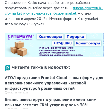
О намерении Kesko начать работать в российском
продуктовом ритейле через две сети —
гипермаркетов K-
citymarket и супермаркетов K-supermarket
— стало
известно в апреле 2012 г. Именно формат K-citymarket
лег в основу «К-Руока».
Читайте также в новостях:
АТОЛ представил Frontol Cloud — платформу для
централизованного управления кассовой
инфраструктурой розничных сетей
14:52, 28 мая 2026
Бизнес инвестирует в управление клиентским
опытом: сегмент CRM-услуг вырос на 38%