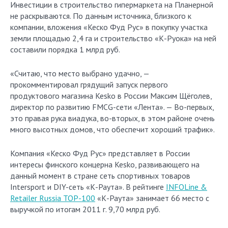
Инвестиции в строительство гипермаркета на Планерной
не раскрываются. По данным источника, близкого к
компании, вложения «Кеско Фуд Рус» в покупку участка
земли площадью 2,4 га и строительство «К-Руока» на ней
составили порядка 1 млрд руб.
«Считаю, что место выбрано удачно, —
прокомментировал грядущий запуск первого
продуктового магазина Kesko в России Максим Щёголев,
директор по развитию FMCG-сети «Лента». — Во-первых,
это правая рука виадука, во-вторых, в этом районе очень
много высотных домов, что обеспечит хороший трафик».
Компания «Кеско Фуд Рус» представляет в России
интересы финского концерна Kesko, развивающего на
данный момент в стране сеть спортивных товаров
Intersport и DIY-сеть «К-Раута». В рейтинге
INFOLine &
Retailer Russia TOP-100
«К-Раута» занимает 66 место с
выручкой по итогам 2011 г. 9,70 млрд руб.