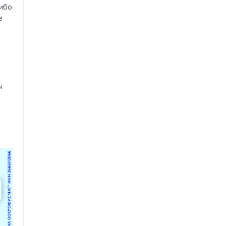
либо
е
ы