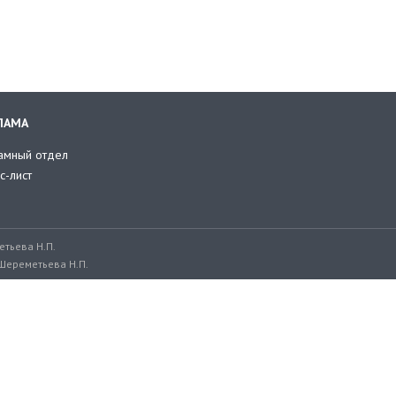
ЛАМА
амный отдел
с-лист
тьева Н.П.
Шереметьева Н.П.
ru, adv@retailer.ru