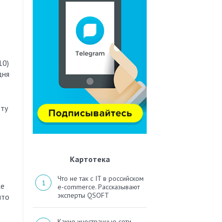
10)
дня
оту
Картотека
Что не так с IT в российском
же
e-commerce. Рассказывают
эксперты QSOFT
что
Какие иностранные сети