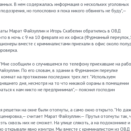
данных. В нем содержалась информация о нескольких уголовных
ь подозрения, но голословно я пока никого обвинять не буду",—
окаты Марат Файзуллин и Игорь Скабелин обратились в ОВД
что в ночь с 9 на 10 февраля из их офиса (Фурманный переулок,
ционеры вместе с криминалистами приехали в офис около полу
проверка.
. "Мне сообщили о случившемся по телефону приехавшие на раб
 Файзуллин. По его словам, в здании в Фурманном переулке
 комнат на протяжении последних трех лет. "Используем
дняшнего дня, несмотря на то что никакой охраны в помещении
раться к нам никто не предпринимал",— пояснил господин
я решетки на окне были отогнуты, а само окно открыто. "Но да
ценировка,— считает Марат Файзуллин.— Прутья отогнуты так, 
ть сквозь них не сможет. На улице слякоть, а на подоконнике и
но открывали явно изнутри. Мы вместе с криминалистом из ОВД