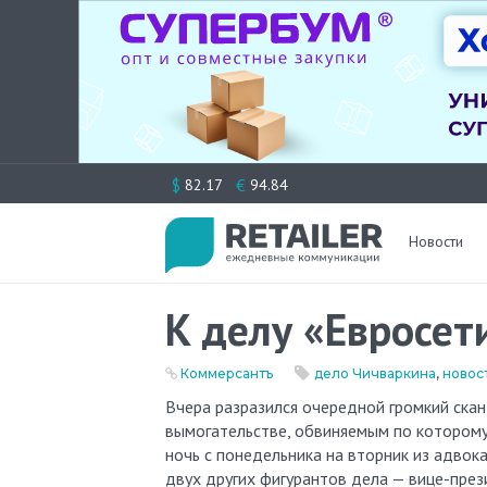
Перейти
$
€
82.17
94.84
к
содержимому
Новости
К делу «Евросет
Коммерсантъ
дело Чичваркина
,
новос
Вчера разразился очередной громкий скандал вокруг уголовного дела о похищении человека и
вымогательстве, обвиняемым по которому
ночь с понедельника на вторник из адво
двух других фигурантов дела — вице-през