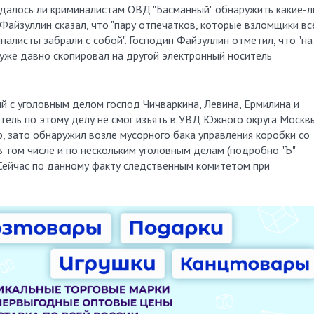
, удалось ли криминалистам ОВД "Басманный" обнаружить какие-
 Файзуллин сказал, что "пару отпечатков, которые взломщики вс
налисты забрали с собой". Господин Файзуллин отметил, что "на
 уже давно скопировал на другой электронный носитель
й с уголовным делом господ Чичваркина, Левина, Ермилина и
ватель по этому делу не смог изъять в УВД Южного округа Москв
, зато обнаружил возле мусорного бака управления коробки со
 том числе и по нескольким уголовным делам (подробно "Ъ"
 Сейчас по данному факту следственным комитетом при