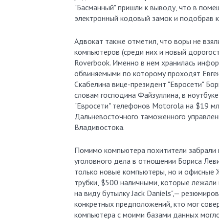
"Басманный" пришли к выводу, что в поме
электронный кодовый замок и подобрав кл
Адвокат также отметил, что воры не взял
компьютеров (среди них и новый дорогос
Roverbook. Именно в нем хранилась инфор
обвиняемыми по которому проходят Евген
Скабелина вице-президент "Евросети" Бор
словам господина Файзуллина, в ноутбук
"Евросети" телефонов Motorola на $19 мл
Дальневосточного таможенного управлени
Владивостока.
Помимо компьютера похитители забрали 
уголовного дела в отношении Бориса Леви
только новые компьютеры, но и офисные 
трубки, $500 наличными, которые лежали 
на виду бутылку Jack Daniels",— резюмир
конкретных предположений, кто мог совер
компьютера с моими базами данных могло