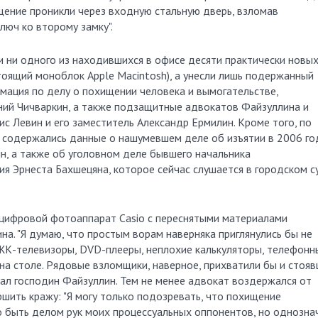
щение проникли через входную стальную дверь, взломав
юч ко второму замку".
и ни одного из находившихся в офисе десяти практически новы
тоящий моноблок Apple Macintosh), а унесли лишь подержанный
мация по делу о похищении человека и вымогательстве,
ий Чичваркин, а также подзащитные адвокатов Файзуллина и
ис Левин и его заместитель Александр Ермилин. Кроме того, по
е содержались данные о нашумевшем деле об изъятии в 2006 го
н, а также об уголовном деле бывшего начальника
я Эрнеста Бахшецяна, которое сейчас слушается в городском с
цифровой фотоаппарат Casio с переснятыми материалами
на. "Я думаю, что простым ворам наверняка приглянулись бы не
ЖК-телевизоры, DVD-плееры, неплохие калькуляторы, телефонн
на столе. Рядовые взломщики, наверное, прихватили бы и стоя
овал господин Файзуллин. Тем не менее адвокат воздержался от
шить кражу: "Я могу только подозревать, что похищение
 быть делом рук моих процессуальных оппонентов, но однозна