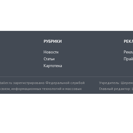
РУБРИКИ
РЕК
Новости
Рекл
Статьи
Прай
Картотека
tailer.ru зарегистрировано Федеральной службой
Учредитель: Шереме
 связи, информационных технологий и массовых
Главный редактор: 
мер: ЭЛ № ФС 77-71776 от 08.12.2017
+7 999 217-32-45
Эл. почта редакции: editor@retailer.
Разработчик сайта