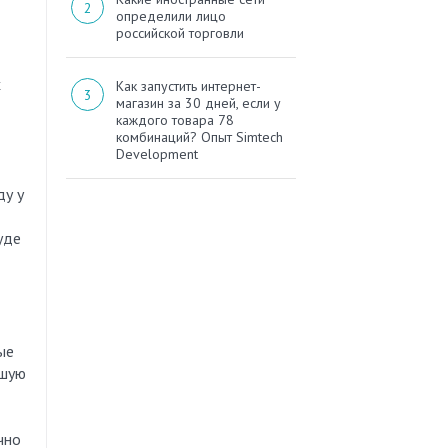
определили лицо
российской торговли
х
Как запустить интернет-
магазин за 30 дней, если у
каждого товара 78
комбинаций? Опыт Simtech
Development
ду у
уде
ые
вшую
чно