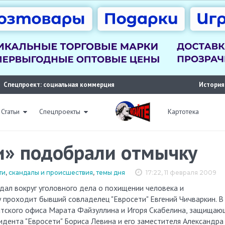
Спецпроект: социальная коммерция
История
Статьи
Спецпроекты
Картотека
и» подобрали отмычку
ти
,
скандалы и происшествия
,
темы дня
17:22, 11 февраля 2009
 проходит бывший совладелец "Евросети" Евгений Чичваркин. В
катского офиса Марата Файзуллина и Игоря Скабелина, защищаю
идента "Евросети" Бориса Левина и его заместителя Александра