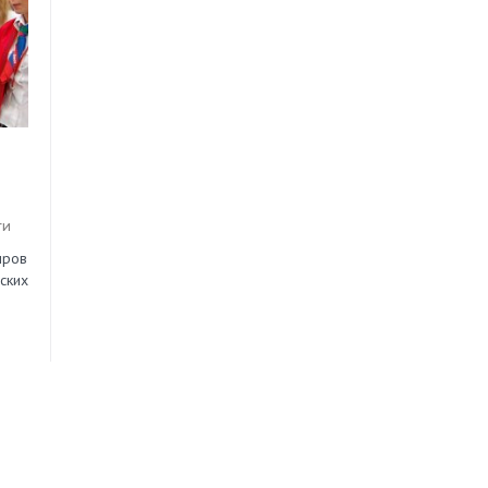
ги
нров
ских