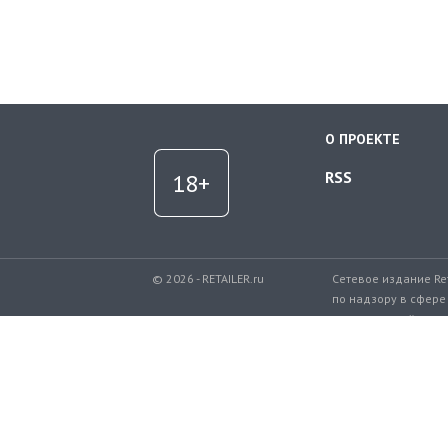
О ПРОЕКТЕ
RSS
© 2026 - RETAILER.ru
Сетевое издание Re
по надзору в сфере
коммуникаций.
Регистрационный но
Телефон редакции: 