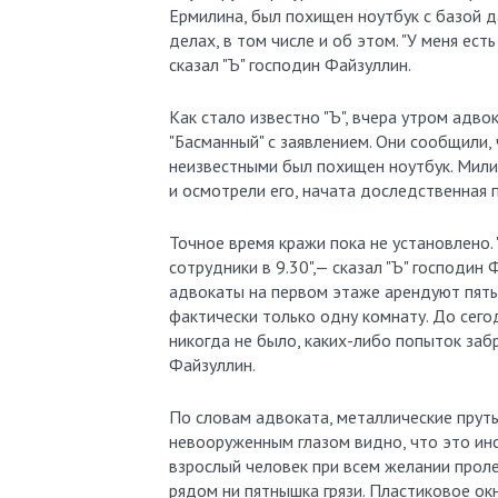
Ермилина, был похищен ноутбук с базой 
делах, в том числе и об этом. "У меня ест
сказал "Ъ" господин Файзуллин.
Как стало известно "Ъ", вчера утром адв
"Басманный" с заявлением. Они сообщили, 
неизвестными был похищен ноутбук. Мили
и осмотрели его, начата доследственная 
Точное время кражи пока не установлено
сотрудники в 9.30",— сказал "Ъ" господин
адвокаты на первом этаже арендуют пять
фактически только одну комнату. До сего
никогда не было, каких-либо попыток заб
Файзуллин.
По словам адвоката, металлические пруть
невооруженным глазом видно, что это инс
взрослый человек при всем желании пролез
рядом ни пятнышка грязи. Пластиковое ок