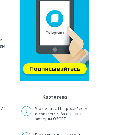
ть
кам
Картотека
 23
Что не так с IT в российском
e-commerce. Рассказывают
эксперты QSOFT
Какие иностранные сети