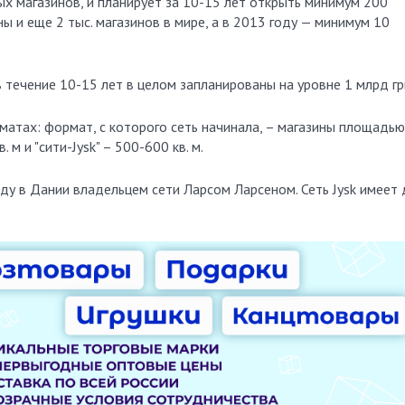
ых магазинов, и планирует за 10-15 лет открыть минимум 200
ы и еще 2 тыс. магазинов в мире, а в 2013 году — минимум 10
 течение 10-15 лет в целом запланированы на уровне 1 млрд гр
матах: формат, с которого сеть начинала, – магазины площадью
в. м и "сити-Jysk" – 500-600 кв. м.
оду в Дании владельцем сети Ларсом Ларсеном. Сеть Jysk имеет 