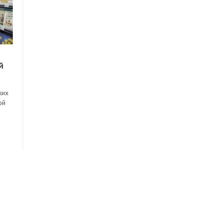
й
ких
ой