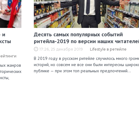
 и
Десять самых популярных событий
ксты
ритейла-2019 по версии наших читателе
17:26, 25 декабря 2019
Lifestyle в ретейле
рейтинги
В 2019 году в русском ритейле случилось много гром
историй, но совсем не все они были интересны широк
зных жанров
публике — при этом топ реальных предпочтений…
сторических
ксты,