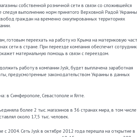
магазины собственной розничной сети в связи со сложившейся
же следуя выполнению норм принятого Верховной Радой Украины
свобод граждан на временно оккупированных территориях
ании.
ам, готовым переехать на работу из Крыма на материковую час
инах сети в стране. При переезде компания обеспечит сотрудни
 окажет материальную помощь в связи с переездом.
должить работу в компании Jysk, будет выплачена заработная
латы, предусмотренные законодательством Украины в данных
на: в Симферополе, Севастополе и Ялте.
ъединяла более 2 тыс. магазинов в 36 странах мира, в том числе
тавлял около 17,5 тыс. человек.
не с 2004. Сеть Jysk в октябре 2012 года перешла на открытие в