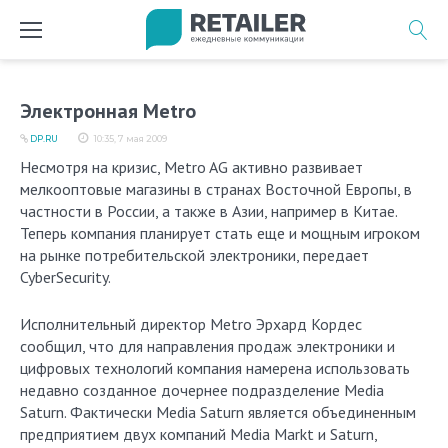
Перейти
к
содержимому
Электронная Metro
DP.RU
10:35, 7 мая 2009
Несмотря на кризис, Metro AG активно развивает
мелкооптовые магазины в странах Восточной Европы, в
частности в России, а также в Азии, например в Китае.
Теперь компания планирует стать еще и мощным игроком
на рынке потребительской электроники, передает
CyberSecurity.
Исполнительный директор Metro Эрхард Кордес
сообщил, что для направления продаж электроники и
цифровых технологий компания намерена использовать
недавно созданное дочернее подразделение Media
Saturn. Фактически Media Saturn является объединенным
предприятием двух компаний Media Markt и Saturn,