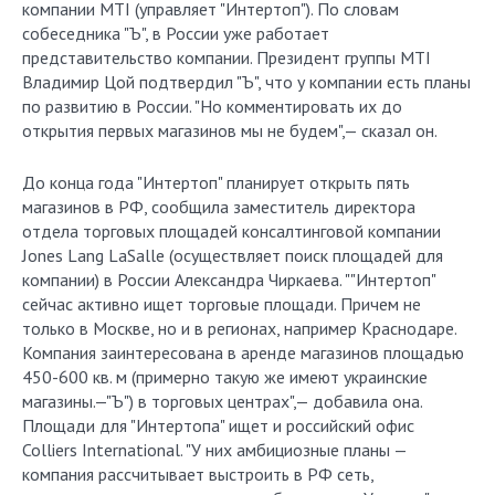
компании MTI (управляет "Интертоп"). По словам
собеседника "Ъ", в России уже работает
представительство компании. Президент группы MTI
Владимир Цой подтвердил "Ъ", что у компании есть планы
по развитию в России. "Но комментировать их до
открытия первых магазинов мы не будем",— сказал он.
До конца года "Интертоп" планирует открыть пять
магазинов в РФ, сообщила заместитель директора
отдела торговых площадей консалтинговой компании
Jones Lang LaSalle (осуществляет поиск площадей для
компании) в России Александра Чиркаева. ""Интертоп"
сейчас активно ищет торговые площади. Причем не
только в Москве, но и в регионах, например Краснодаре.
Компания заинтересована в аренде магазинов площадью
450-600 кв. м (примерно такую же имеют украинские
магазины.—"Ъ") в торговых центрах",— добавила она.
Площади для "Интертопа" ищет и российский офис
Colliers International. "У них амбициозные планы —
компания рассчитывает выстроить в РФ сеть,