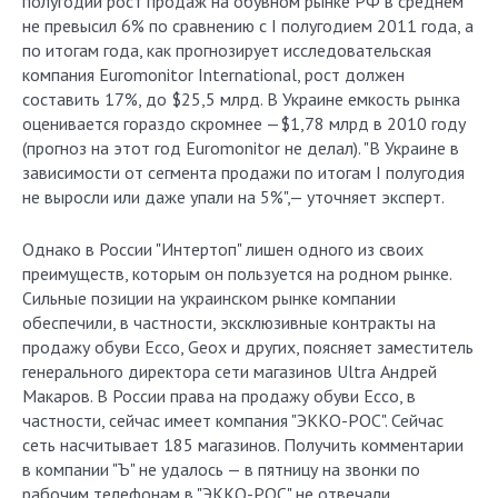
полугодии рост продаж на обувном рынке РФ в среднем
не превысил 6% по сравнению с I полугодием 2011 года, а
по итогам года, как прогнозирует исследовательская
компания Euromonitor International, рост должен
составить 17%, до $25,5 млрд. В Украине емкость рынка
оценивается гораздо скромнее —$1,78 млрд в 2010 году
(прогноз на этот год Euromonitor не делал). "В Украине в
зависимости от сегмента продажи по итогам I полугодия
не выросли или даже упали на 5%",— уточняет эксперт.
Однако в России "Интертоп" лишен одного из своих
преимуществ, которым он пользуется на родном рынке.
Сильные позиции на украинском рынке компании
обеспечили, в частности, эксклюзивные контракты на
продажу обуви Ecco, Geox и других, поясняет заместитель
генерального директора сети магазинов Ultra Андрей
Макаров. В России права на продажу обуви Ecco, в
частности, сейчас имеет компания "ЭККО-РОС". Сейчас
сеть насчитывает 185 магазинов. Получить комментарии
в компании "Ъ" не удалось — в пятницу на звонки по
рабочим телефонам в "ЭККО-РОС" не отвечали.