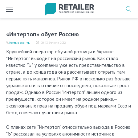
Перейти
к
содержимому
«Интертоп» обует Россию
Коммерсантъ
08:43, 9 июля 2012
Крупнейший оператор обувной розницы в Украине
"Интертоп" выходит на российский рынок. Как стало
известно "Ъ", у компании уже есть представительство в
стране, а до конца года она рассчитывает открыть там
первые пять магазинов. Рынок РФ в несколько раз больше
украинского и, в отличие от последнего, показывает рост
продаж. Однако в России "Интертоп" лишен одного из
преимуществ, которое он имеет на родном рынке,—
эксклюзивных прав на продажу обуви под марками Ecco и
Geox, отмечают участники рынка.
О планах сети "Интертоп" относительно выхода в Россию
"Ъ" рассказал на условиях анонимности источник в