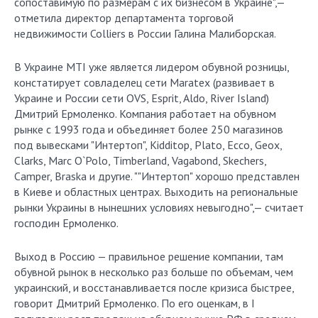
сопоставимую по размерам с их бизнесом в Украине",—
отметила директор департамента торговой
недвижимости Colliers в России Галина Малиборская.
В Украине MTI уже является лидером обувной розницы,
констатирует совладелец сети Maratex (развивает в
Украине и России сети OVS, Esprit, Aldo, River Island)
Дмитрий Ермоленко. Компания работает на обувном
рынке с 1993 года и объединяет более 250 магазинов
под вывесками "Интертоп", Kidditop, Plato, Ecco, Geox,
Clarks, Marc O`Polo, Timberland, Vagabond, Skechers,
Camper, Braska и другие. ""Интертоп" хорошо представлен
в Киеве и областных центрах. Выходить на региональные
рынки Украины в нынешних условиях невыгодно",— считает
господин Ермоленко.
Выход в Россию — правильное решение компании, там
обувной рынок в несколько раз больше по объемам, чем
украинский, и восстанавливается после кризиса быстрее,
говорит Дмитрий Ермоленко. По его оценкам, в I