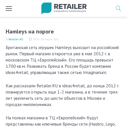
Перейти
к
содержимому
Hamleys на пороге
Retailer.RU
19:34, 28 марта 2012
Британская сеть игрушек Hamleys выходит на российский
рынок. Первый магазин откроется уже в мае 2012 г. в
московском ТЦ «Европейский». Его площадь превысит
1700 кв.м. Развивать бренд в России будет компания
ideas4retail, управляющая также сетью Imaginarium.
Как рассказали Retailer.RU в ideas4retail, до конца 2012 г.
планируется открыть еще 1-2 магазина, а в течение трех
лет увеличить сеть до шести объектов в Москве и
городах-миллионниках.
На полках магазина в ТЦ «Европейский» будут
представлены как ключевые бренды сети (Hasbro, Lego,