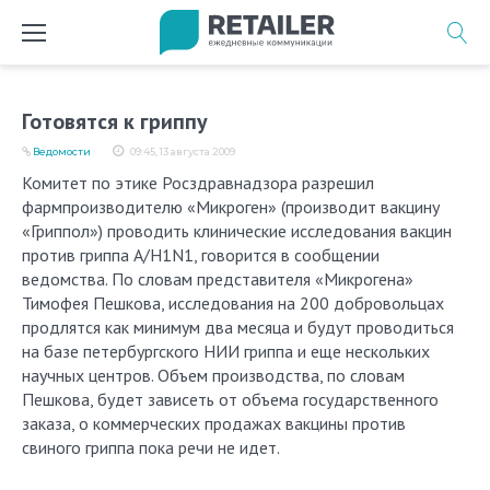
Перейти
к
содержимому
Готовятся к гриппу
Ведомости
09:45, 13 августа 2009
Комитет по этике Росздравнадзора разрешил
фармпроизводителю «Микроген» (производит вакцину
«Гриппол») проводить клинические исследования вакцин
против гриппа A/H1N1, говорится в сообщении
ведомства. По словам представителя «Микрогена»
Тимофея Пешкова, исследования на 200 добровольцах
продлятся как минимум два месяца и будут проводиться
на базе петербургского НИИ гриппа и еще нескольких
научных центров. Объем производства, по словам
Пешкова, будет зависеть от объема государственного
заказа, о коммерческих продажах вакцины против
свиного гриппа пока речи не идет.