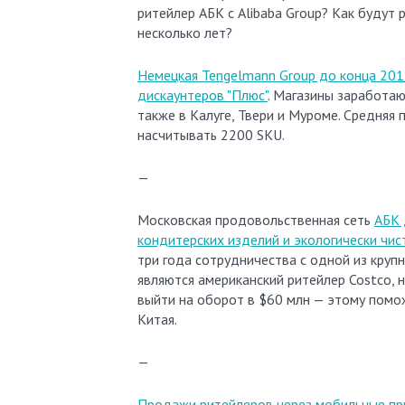
ритейлер АБК с Alibaba Group? Как буду
несколько лет?
Немецкая Tengelmann Group до конца 2015
дискаунтеров "Плюс"
. Магазины заработаю
также в Калуге, Твери и Муроме. Средняя 
насчитывать 2200 SKU.
—
Московская продовольственная сеть
АБК 
кондитерских изделий и экологически чис
три года сотрудничества с одной из круп
являются американский ритейлер Costco, 
выйти на оборот в $60 млн — этому помо
Китая.
—
Продажи ритейлеров через мобильные при