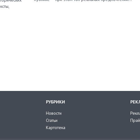
сторических
ксты,
РУБРИКИ
РЕК
Новости
Рекл
Статьи
Прай
Картотека