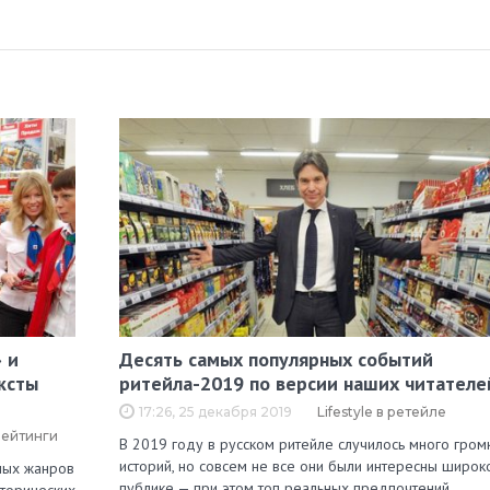
 и
Десять самых популярных событий
ксты
ритейла-2019 по версии наших читателе
17:26, 25 декабря 2019
Lifestyle в ретейле
рейтинги
В 2019 году в русском ритейле случилось много гром
историй, но совсем не все они были интересны широк
зных жанров
публике — при этом топ реальных предпочтений…