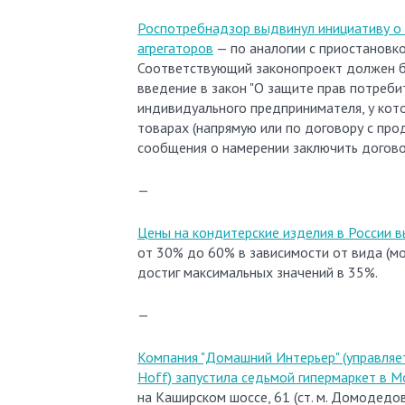
Роспотребнадзор выдвинул инициативу о 
агрегаторов
— по аналогии с приостановк
Соответствующий законопроект должен бы
введение в закон "О защите прав потреби
индивидуального предпринимателя, у кото
товарах (напрямую или по договору с про
сообщения о намерении заключить догово
—
Цены на кондитерские изделия в России в
от 30% до 60% в зависимости от вида (мол
достиг максимальных значений в 35%.
—
Компания "Домашний Интерьер" (управляе
Hoff) запустила седьмой гипермаркет в М
на Каширском шоссе, 61 (ст. м. Домодедов