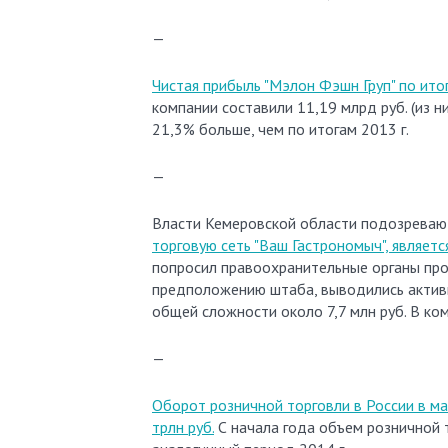
—
Чистая прибыль "Мэлон Фэшн Груп" по итог
компании составили 11,19 млрд руб. (из н
21,3% больше, чем по итогам 2013 г.
—
Власти Кемеровской области подозреваю
торговую сеть "Ваш Гастрономыч", являет
попросил правоохранительные органы пров
предположению штаба, выводились активы
общей сложности около 7,7 млн руб. В к
—
Оборот розничной торговли в России в мае
трлн руб.
С начала года объем розничной т