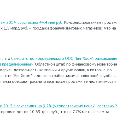
ам 2014 г. составила 44,4 млн руб.
Консолидированные продаж
их 1,1 млрд руб. — продажи франчайзинговых магазинов), что на
т, что
банкротство новокузнецкого ООО "Биг Хоом", развивающе
ся преднамеренным
. Областной штаб по финансовому мониторин
ерить деятельность компании и других юрлиц, в которые, по
 сети. "Биг Хоом" задолжала работникам и налоговой службе в
омпании обещают рассчитаться после продажи ее недвижимости.
 2015 г. сократился на 9,2% (в сопоставимых ценах), составив 
орговли достиг 10,69 трлн руб., что на 7,7% меньше, чем за