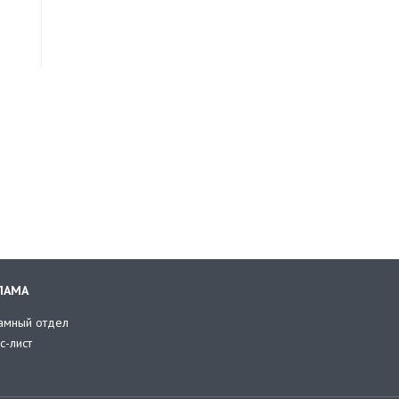
ЛАМА
амный отдел
с-лист