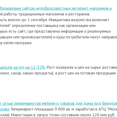
блокировке сайтов недобросовестных интернет-магазинов и
ой работы традиционных магазинов и ресторанов.
ть внесен до 1 сентября. Инициатива ведомства включает
телей" определение поставщика как организации или
рых есть сайт, где представлена информация о реализуемых
давцом или производителем) и куда потребители могут направл
р купли-продажи.
ыросли за год на 12-32%
. Рост издержек и цен на сырье достав
око, сахар, какао-продукты), а рост цен на готовую продукцию
т сетью гипермаркетов мебели и товаров для дома под брендо
оскве
. Гипермаркет площадью 9 000 кв. м заработал в АТЦ "Моск
ская). Инвестиции в запуск точки составили около 120 млн руб.