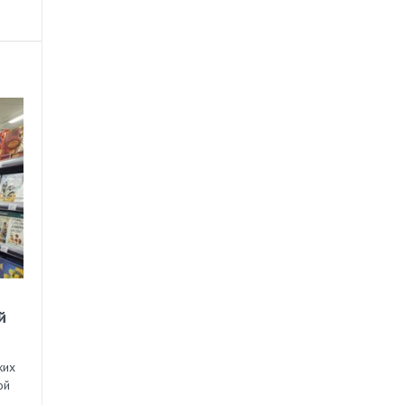
й
ких
ой