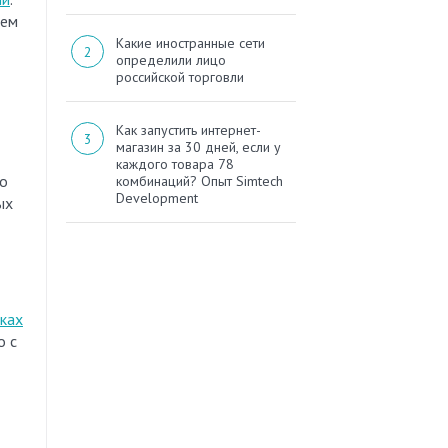
ием
Какие иностранные сети
определили лицо
российской торговли
Как запустить интернет-
магазин за 30 дней, если у
каждого товара 78
По
комбинаций? Опыт Simtech
Development
ых
ках
о с