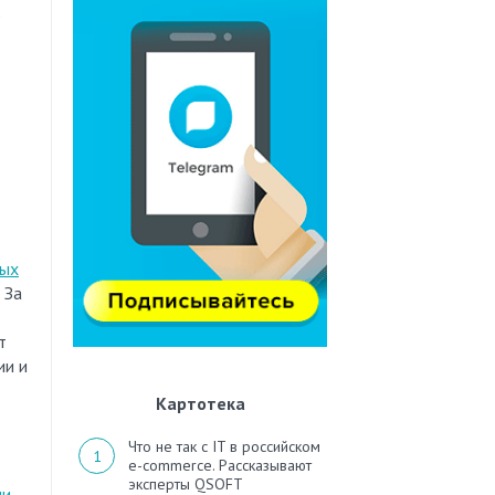
е
ных
 За
т
ии и
Картотека
Что не так с IT в российском
e-commerce. Рассказывают
эксперты QSOFT
ии
.