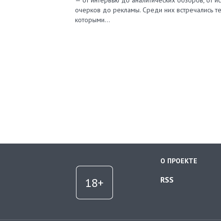
— от интервью до аналитических обзоров, от и
очерков до рекламы. Среди них встречались те
которыми…
О ПРОЕКТЕ
RSS