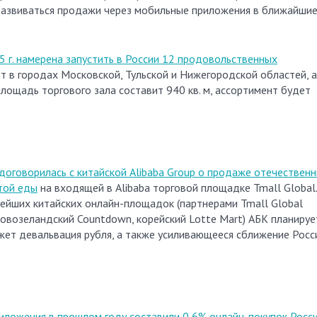
т развиваться продажи через мобильные приложения в ближайши
 г. намерена запустить в России 12 продовольственных
т в городах Московской, Тульской и Нижегородской областей, а
площадь торгового зала составит 940 кв. м, ассортимент будет
договорилась с китайской Alibaba Group о продаже отечествен
той еды
на входящей в Alibaba торговой площадке Tmall Global.
нейших китайских онлайн-площадок (партнерами Tmall Global
новозеландский Countdown, корейский Lotte Mart) АБК планируе
жет девальвация рубля, а также усиливающееся сближение Росс
ложения в прошлом году составили 0,6% онлайн-покупок Росс