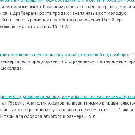
говорят игроки рынка. Компании работают над совершенствован
виса, а драйверами роста продаж канала называют молодую
й интернет в регионах и удобство приложения. Ритейлеры
иложения может достичь 15-30%.
гают расширить перечень продукции, подпавшей под эмбарго
. 
Данкверта, есть предложения об ограничении поставок некотор
 шоколада.
ующего года запрета на продажу алкоголя в пластиковых бутыл
утат Госдумы Анатолий Аксаков направил письмо в правительств
ние такого ограничения, установив на первом этапе — с 1 июля
й тары для оборота алкоголя в размере 1,5 л.