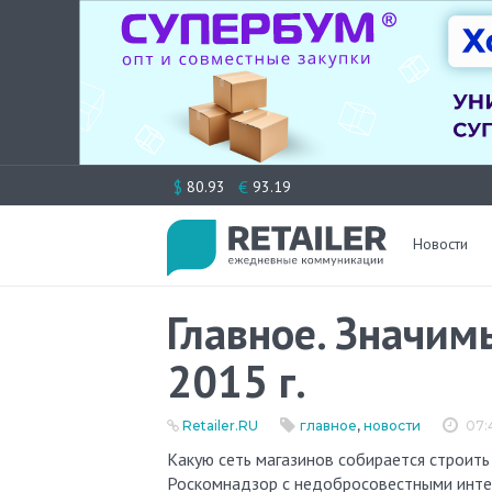
Перейти
$
€
80.93
93.19
к
содержимому
Новости
Главное. Значим
2015 г.
Retailer.RU
главное
,
новости
07:
Какую сеть магазинов собирается строить немецкая Tengelmann Group в России? Как будет работать
Роскомнадзор с недобросовестными интер