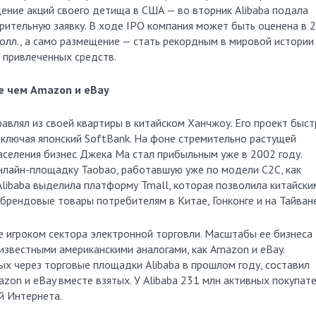
ение акций своего детища в США — во вторник Alibaba подала
рительную заявку. В ходе IPO компания может быть оценена в 
олл., а само размещение — стать рекордным в мировой истории
 привлеченных средств.
е чем Amazon и eBay
авлял из своей квартиры в китайском Ханчжоу. Его проект быст
включая японский SoftBank. На фоне стремительно растущей
аселения бизнес Джека Ма стал прибыльным уже в 2002 году.
онлайн-площадку Taobao, работавшую уже по модели C2C, как
Alibaba выделила платформу Tmall, которая позволила китайски
ендовые товары потребителям в Китае, Гонконге и на Тайване
ре игроком сектора электронной торговли. Масштабы ее бизнеса
 известными американскими аналогами, как Amazon и eBay.
х через торговые площадки Alibaba в прошлом году, составил
zon и eBay вместе взятых. У Alibaba 231 млн активных покупат
й Интернета.