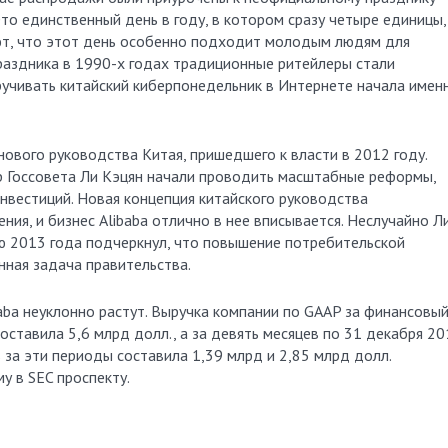
то единственный день в году, в котором сразу четыре единицы,
ют, что этот день особенно подходит молодым людям для
праздника в 1990-х годах традиционные ритейлеры стали
ручивать китайский киберпонедельник в Интернете начала имен
ового руководства Китая, пришедшего к власти в 2012 году.
 Госсовета Ли Кэцян начали проводить масштабные реформы,
инвестиций. Новая концепция китайского руководства
ия, и бизнес Alibaba отлично в нее вписывается. Неслучайно Л
ю 2013 года подчеркнул, что повышение потребительской
нная задача правительства.
aba неуклонно растут. Выручка компании по GAAP за финансовы
оставила 5,6 млрд долл., а за девять месяцев по 31 декабря 2
 за эти периоды составила 1,39 млрд и 2,85 млрд долл.
у в SEC проспекту.