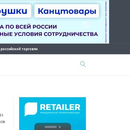
 российской торговли
йт
ров