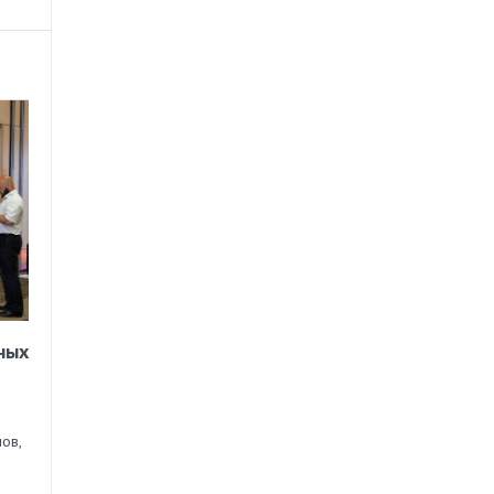
ных
ов,