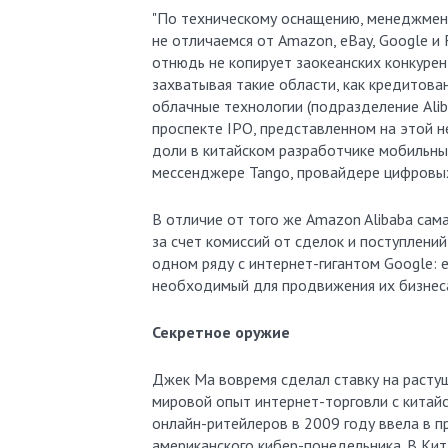
"По техническому оснащению, менеджменту
не отличаемся от Amazon, eBay, Google и
отнюдь не копирует заокеанских конкурен
захватывая такие области, как кредитова
облачные технологии (подразделение Aliba
проспекте IPO, представленном на этой н
доли в китайском разработчике мобильны
мессенджере Tango, провайдере цифровых
В отличие от того же Amazon Alibaba сам
за счет комиссий от сделок и поступлений
одном ряду с интернет-гигантом Google:
необходимый для продвижения их бизнес
Секретное оружие
Джек Ма вовремя сделал ставку на расту
мировой опыт интернет-торговли с китайс
онлайн-ритейлеров в 2009 году ввела в п
американского кибер-понедельника. В Ки