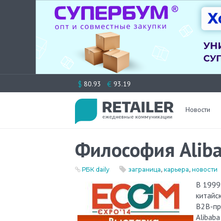
Перейти
$
€
80.93
93.19
к
содержимому
Новости
Философия Alib
РБК daily
заграница
,
карьера
,
новости
В 1999
китайс
B2B-пр
Alibab