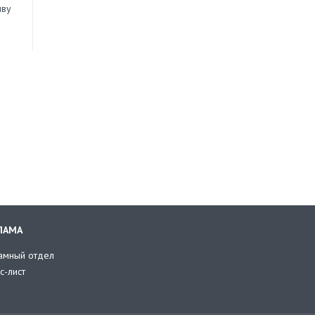
иву
ЛАМА
амный отдел
с-лист