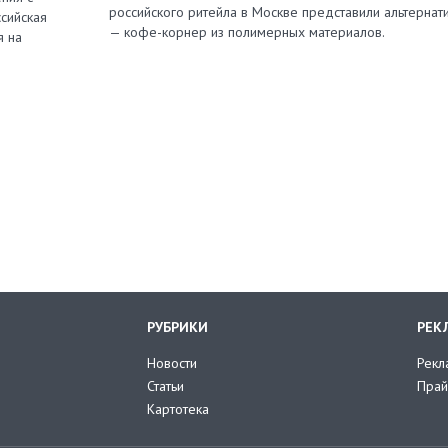
российского ритейла в Москве представили альтернат
сийская
— кофе-корнер из полимерных материалов.
я на
РУБРИКИ
РЕК
Новости
Рекл
Статьи
Прай
Картотека