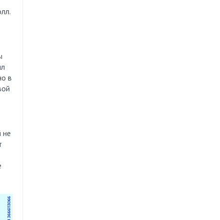
лл.
ы
ил
но в
вой
 не
т
е