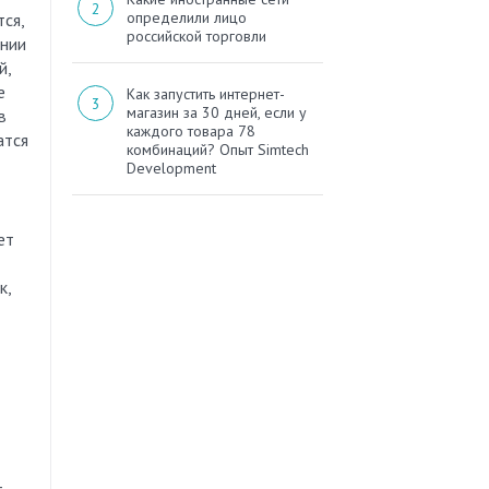
определили лицо
ся,
российской торговли
ании
й,
е
Как запустить интернет-
магазин за 30 дней, если у
в
каждого товара 78
атся
комбинаций? Опыт Simtech
Development
ет
к,
—