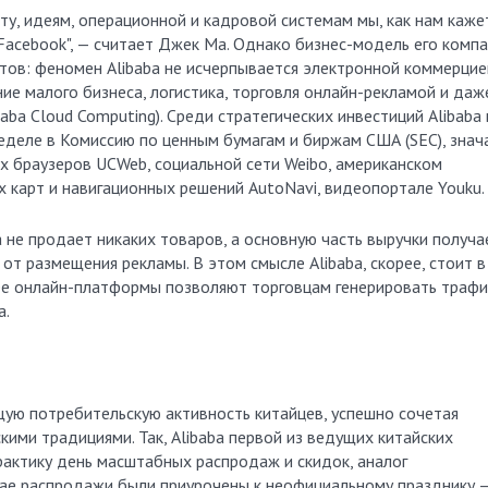
, идеям, операционной и кадровой системам мы, как нам кажет
 Facebook", — считает Джек Ма. Однако бизнес-модель его комп
тов: феномен Alibaba не исчерпывается электронной коммерцие
ние малого бизнеса, логистика, торговля онлайн-рекламой и даж
ba Cloud Computing). Среди стратегических инвестиций Alibaba 
еделе в Комиссию по ценным бумагам и биржам США (SEC), знач
х браузеров UCWeb, социальной сети Weibo, американском
 карт и навигационных решений AutoNavi, видеопортале Youku.
а не продает никаких товаров, а основную часть выручки получа
 от размещения рекламы. В этом смысле Alibaba, скорее, стоит в
 ее онлайн-платформы позволяют торговцам генерировать трафи
а.
щую потребительскую активность китайцев, успешно сочетая
кими традициями. Так, Alibaba первой из ведущих китайских
рактику день масштабных распродаж и скидок, аналог
тае распродажи были приурочены к неофициальному празднику 