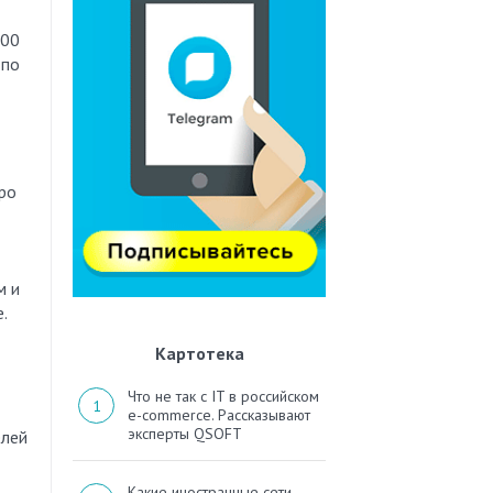
200
 по
ро
м и
.
Картотека
Что не так с IT в российском
e-commerce. Рассказывают
эксперты QSOFT
елей
Какие иностранные сети