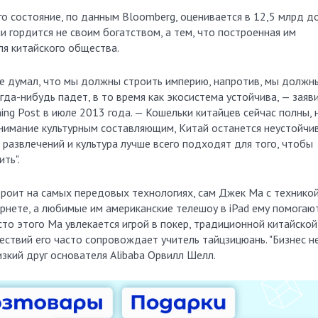
го состояние, по данным Bloomberg, оценивается в 12,5 млрд до
и гордится не своим богатством, а тем, что построенная им
я китайского общества.
а не думал, что мы должны строить империю, напротив, мы должн
да-нибудь падет, в то время как экосистема устойчива, — заяв
ng Post в июле 2013 года. — Кошельки китайцев сейчас полны, 
внимание культурным составляющим, Китай останется неустойчи
 развлечений и культура лучше всего подходят для того, чтобы
ть".
строит на самых передовых технологиях, сам Джек Ма с техникой
рнете, а любимые им американские телешоу в iPad ему помогаю
сто этого Ма увлекается игрой в покер, традиционной китайской
ествий его часто сопровождает учитель тайцзицюань. "Бизнес н
изкий друг основателя Alibaba Орвилл Шелл.