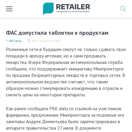
Перейти
к
содержимому
ФАС допустила таблетки к продуктам
RBC daily
10:12, 20 августа 2009
Розничные сети в будущем смогут не только сдавать свои
площади в аренду аптекам, но и сами продавать
лекарства. Вчера Федеральная антимонопольная служба
сообщила, что поддерживает инициативу Минпромторга
по продаже безрецептурных лекарств в торговых сетях. В
антимонопольном ведомстве считают, что таким
образом можно стимулировать конкуренцию в отрасли и
снизить цены на некоторые препараты.
Как ранее сообщала РБК daily со ссылкой на участников
фармрынка, предложение Минпромторга за подписью его
замглавы Андрея Дементьева было зарегистрировано в
аппарате правительства 27 июля. В документе