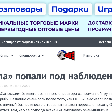
Спецпроект: социальная коммерция
История
Статьи
Спецпроекты
Картотека
ла» попали под наблюде
09:50, 9 июля 2009
ий». Название сменилось после того, как ООО «Самохвал» под
 розничный бизнес вместе с товарным знаком передало новому 
аться тем, что за полгода активы «Самохвала» уменьшились в