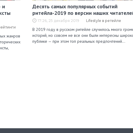
 и
Десять самых популярных событий
ксты
ритейла-2019 по версии наших читателе
17:26, 25 декабря 2019
Lifestyle в ретейле
рейтинги
В 2019 году в русском ритейле случилось много гром
историй, но совсем не все они были интересны широк
зных жанров
публике — при этом топ реальных предпочтений…
сторических
ксты,