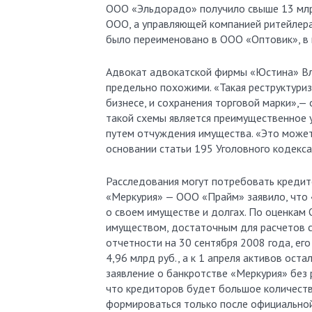
ООО «Эльдорадо» получило свыше 13 млрд 
ООО, а управляющей компанией ритейлер
было переименовано в ООО «Оптовик», в 
Адвокат адвокатской фирмы «Юстина» Вл
предельно похожими. «Такая реструктуриз
бизнесе, и сохранения торговой марки»,—
такой схемы является преимущественное
путем отчуждения имущества. «Это может
основании статьи 195 Уголовного кодекса
Расследования могут потребовать кредит
«Меркурия» — ООО «Прайм» заявило, что
о своем имуществе и долгах. По оценкам
имуществом, достаточным для расчетов с
отчетности на 30 сентября 2008 года, его
4,96 млрд руб., а к 1 апреля активов оста
заявление о банкротстве «Меркурия» без 
что кредиторов будет большое количество
формироваться только после официальной