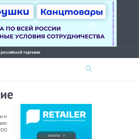
 российской торговли
ние
ало
ООО