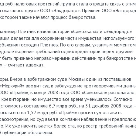
руб. налоговых претензий, группа стала отрицать связь с этим
а оказалось другое ООО «Эльдорадо». Прежнее ООО «Эльдора
котором также начался процесс банкротства.
адимир Плетнев назвал истории «Самохвала» и «Эльдорадо»
ация делается для сохранения части имущества, используемого 
 объяснил господин Плетнев. По его словам, уязвимым моментом
 удовлетворение требований одних кредиторов перед другими
 быть признано неправомерными действиями при банкротстве 
»,— считает адвокат.
оры. Вчера в арбитражном суде Москвы один из поставщиков
 «Меркурий» вводит суд в заблуждение противоречивыми данн
 ООО «Прайм», в конце 2008 года ООО «Самохвал» располагало
 кредиторами, но имущество все время уменьшалось. Согласно
 стоимость составляла 6,7 млрд руб., на 31 декабря 2008 года 
лось всего на 1,57 млрд руб. «Прайм» просил суд оставить
рассмотрения, но суд ввел в компании наблюдение и предполож
. Их уже насчитывается более ста, но реестр требований начн
 публикации объявления.