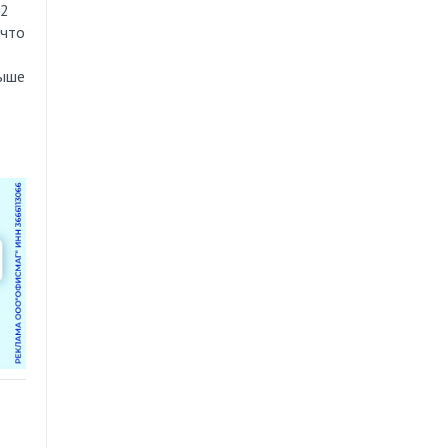
 2
 что
выше