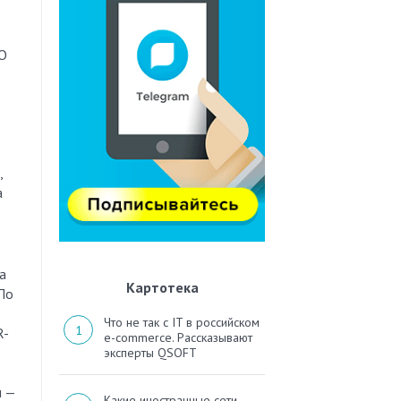
ОО
,
а
а
Картотека
По
Что не так с IT в российском
R-
e-commerce. Рассказывают
эксперты QSOFT
и —
Какие иностранные сети