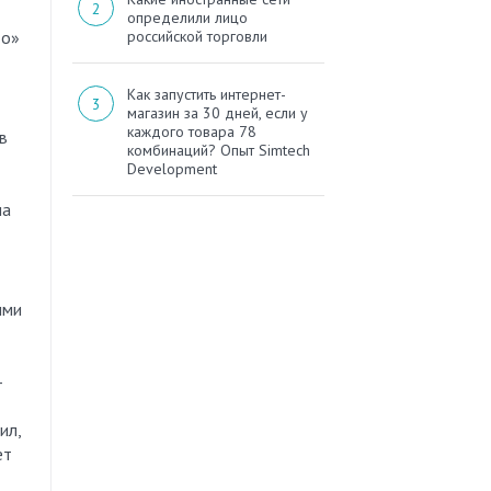
определили лицо
до»
российской торговли
Как запустить интернет-
магазин за 30 дней, если у
каждого товара 78
в
комбинаций? Опыт Simtech
Development
на
ыми
—
ил,
ет