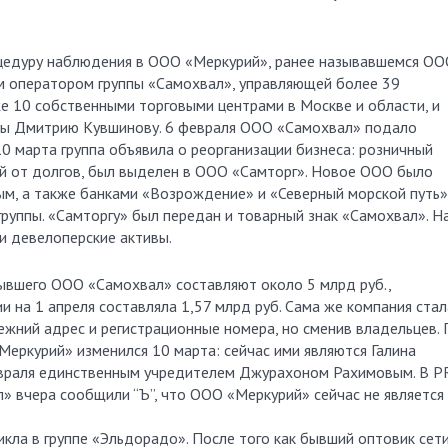
цедуру наблюдения в ООО «Меркурий», ранее называвшемся О
м оператором группы «Самохвал», управляющей более 39
е 10 собственными торговыми центрами в Москве и области, и
пы Дмитрию Кувшинову. 6 февраля ООО «Самохвал» подало
10 марта группа объявила о реорганизации бизнеса: розничный
й от долгов, был выделен в ООО «Самторг». Новое ООО было
, а также банками «Возрождение» и «Северный морской путь»
руппы. «Самторгу» был передан и товарный знак «Самохвал». Н
и девелоперские активы.
бывшего ООО «Самохвал» составляют около 5 млрд руб.,
 на 1 апреля составляла 1,57 млрд руб. Сама же компания стал
ежний адрес и регистрационные номера, но сменив владельцев. 
еркурий» изменился 10 марта: сейчас ими являются Галина
враля единственным учредителем Джурахоном Рахимовым. В P
» вчера сообщили “Ъ”, что ООО «Меркурий» сейчас не является
кла в группе «Эльдорадо». После того как бывший оптовик сет