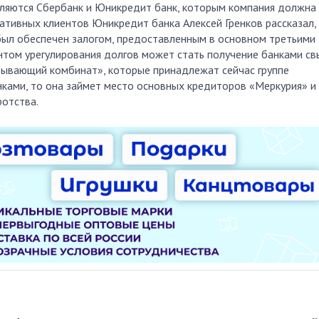
ляются Сбербанк и Юникредит банк, которым компания должна
ативных клиентов Юникредит банка Алексей Гренков рассказал,
был обеспечен залогом, предоставленным в основном третьими
антом урегулирования долгов может стать получение банками с
тывающий комбинат», которые принадлежат сейчас группе
анками, то она займет место основных кредиторов «Меркурия» и
ротства.