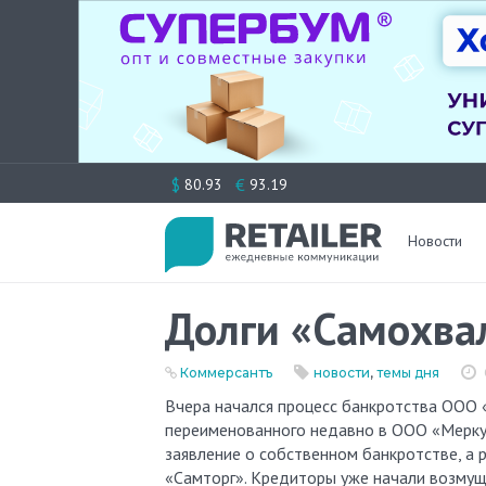
Перейти
$
€
80.93
93.19
к
содержимому
Новости
Долги «Самохва
Коммерсантъ
новости
,
темы дня
Вчера начался процесс банкротства ООО «Самохвал», бывшего розничного оператора одноименной группы и
переименованного недавно в ООО «Меркур
заявление о собственном банкротстве, а
«Самторг». Кредиторы уже начали возмущ