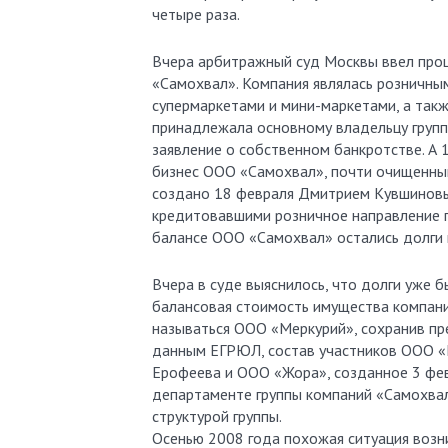
четыре раза.
Вчера арбитражный суд Москвы ввел про
«Самохвал». Компания являлась розничны
супермаркетами и мини-маркетами, а такж
принадлежала основному владельцу груп
заявление о собственном банкротстве. А 
бизнес ООО «Самохвал», почти очищенны
создано 18 февраля Дмитрием Кувшиновым
кредитовавшими розничное направление г
балансе ООО «Самохвал» остались долги 
Вчера в суде выяснилось, что долги уже 
балансовая стоимость имущества компании
называться ООО «Меркурий», сохранив пр
данным ЕГРЮЛ, состав участников ООО «М
Ерофеева и ООО «Жора», созданное 3 фе
департаменте группы компаний «Самохвал
структурой группы.
Осенью 2008 года похожая ситуация возни