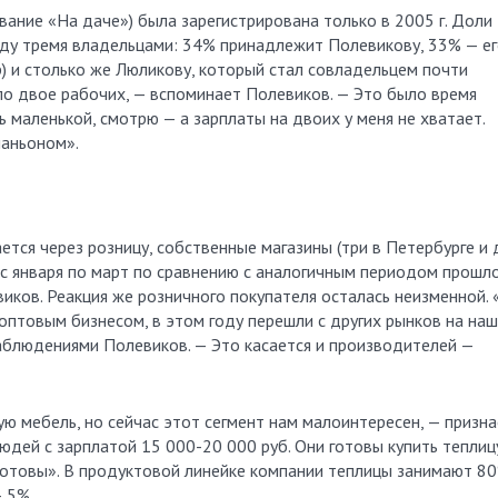
ание «На даче») была зарегистрирована только в 2005 г. Доли
ду тремя владельцами: 34% принадлежит Полевикову, 33% — е
р) и столько же Люликову, который стал совладельцем почти
ало двое рабочих, — вспоминает Полевиков. — Это было время
 маленькой, смотрю — а зарплаты на двоих у меня не хватает.
паньоном».
тся через розницу, собственные магазины (три в Петербурге и 
 с января по март по сравнению с аналогичным периодом прошл
виков. Реакция же розничного покупателя осталась неизменной.
оптовым бизнесом, в этом году перешли с других рынков на наш
наблюдениями Полевиков. — Это касается и производителей —
ю мебель, но сейчас этот сегмент нам малоинтересен, — призна
дей с зарплатой 15 000-20 000 руб. Они готовы купить теплиц
 готовы». В продуктовой линейке компании теплицы занимают 80
 5%.