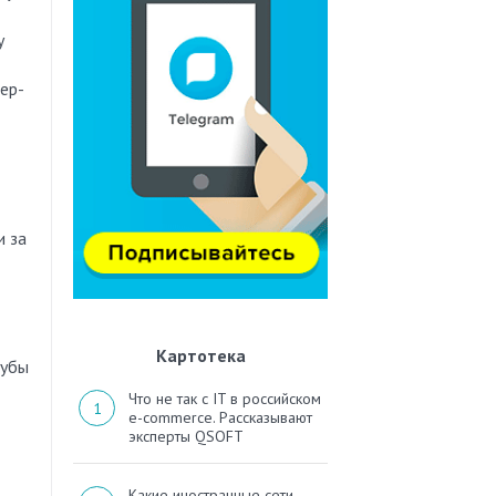
у
ер-
и за
Картотека
рубы
Что не так с IT в российском
e-commerce. Рассказывают
эксперты QSOFT
Какие иностранные сети