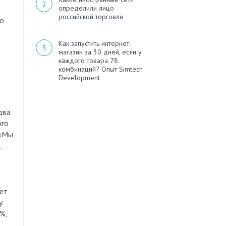
определили лицо
российской торговли
го
Как запустить интернет-
магазин за 30 дней, если у
каждого товара 78
комбинаций? Опыт Simtech
Development
два
ого
 «Мы
,
ет
у
%,