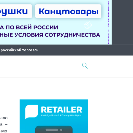
 российской торговли
тало
в. —
чную