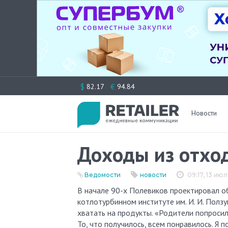
Перейти
$
€
82.17
94.84
к
содержимому
Новости
Доходы из отхо
Ведомости
новости
09:17, 13 ию
В начале 90-х Полевиков проектировал оборудование для атомных электростанций в Центральном
котлотурбинном институте им. И. И. Полз
хватать на продукты. «Родители попросил
То, что получилось, всем понравилось. Я 