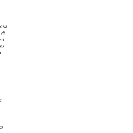
в
кова
уб.
ни
ая
т
е
ся