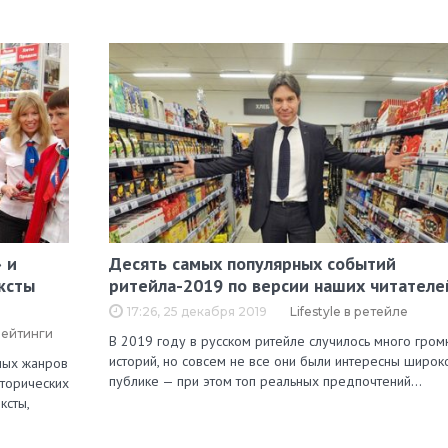
 и
Десять самых популярных событий
ксты
ритейла-2019 по версии наших читателе
17:26, 25 декабря 2019
Lifestyle в ретейле
рейтинги
В 2019 году в русском ритейле случилось много гром
историй, но совсем не все они были интересны широк
зных жанров
публике — при этом топ реальных предпочтений…
сторических
ксты,