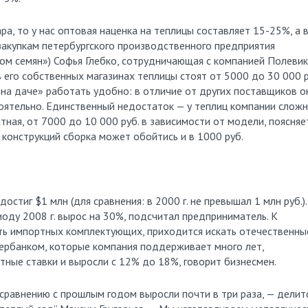
а, то у нас оптовая наценка на теплицы составляет 15-25%, а 
закупкам петербургского производственного предприятия
ом семян») Софья Глебко, сотрудничающая с компанией Полеви
в его собственных магазинах теплицы стоят от 5000 до 30 000 р
 на даче» работать удобно: в отличие от других поставщиков о
тоятельно. Единственный недостаток — у теплиц компании сложн
тная, от 7000 до 10 000 руб. в зависимости от модели, поясняе
 конструкций сборка может обойтись и в 1000 руб.
стиг $1 млн (для сравнения: в 2000 г. не превышал 1 млн руб.).
иоду 2008 г. вырос на 30%, подсчитал предприниматель. К
ить импортных комплектующих, приходится искать отечественны
бербанком, которые компания поддерживает много лет,
ные ставки и выросли с 12% до 18%, говорит бизнесмен.
 сравнению с прошлым годом выросли почти в три раза, — делит