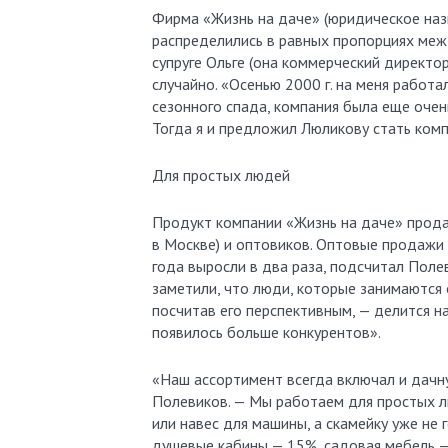
Фирма «Жизнь на даче» (юридическое назв
распределились в равных пропорциях меж
супруге Ольге (она коммерческий директо
случайно. «Осенью 2000 г. на меня работ
сезонного спада, компания была еще очень
Тогда я и предложил Люликову стать ком
Для простых людей
Продукт компании «Жизнь на даче» продае
в Москве) и оптовиков. Оптовые продажи
года выросли в два раза, подсчитал Поле
заметили, что люди, которые занимаются 
посчитав его перспективным, — делится 
появилось больше конкурентов».
«Наш ассортимент всегда включал и дачну
Полевиков. — Мы работаем для простых лю
или навес для машины, а скамейку уже не
душевые кабины — 15%, садовая мебель —