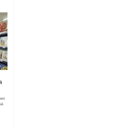
й
ких
ой