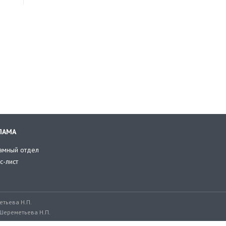
ЛАМА
амный отдел
с-лист
тьева Н.П.
Шереметьева Н.П.