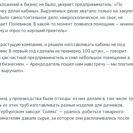
 вложений в бизнес не было, уверяет предприниматель: «По
очку делал кабины». Вырученных денег хватало только на закупк
было самостоятельное дело, микроскопическое, но свое, не
ает Полевиков. В какой-то момент появился помощник — инжен
му и «просто хороший приятель».
 растущую компанию, и решили изготавливать кабины не под
ями. В первый год сделали их примерно 100 штук», — говорит
ся как частный предприниматель и снял небольшое помещение в
я бизнесмен. — Арендодатель пошел нам навстречу — мы платил
с выручало».
кна, у производства были отходы: из них делали в том числе т
ь из этих труб изготавливать разные изделия для дачников,
тербургском заводе “Солекс” — удалось добиться товарного
имателям давали сырье, за которое они расплачивались после