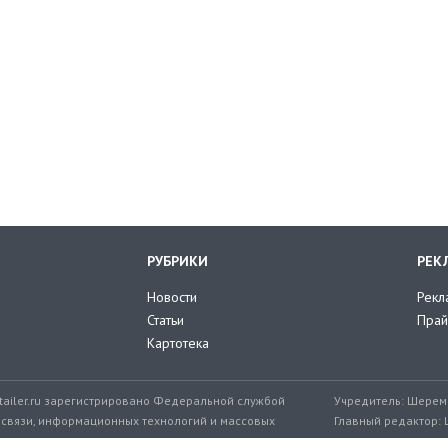
РУБРИКИ
РЕК
Новости
Рекл
Статьи
Прай
Картотека
tailer.ru зарегистрировано Федеральной службой
Учредитель: Шереме
 связи, информационных технологий и массовых
Главный редактор: 