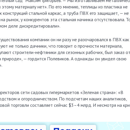
теплый сад” Максим Григорьев. — Мы изготавливаем металличес
 этому материалу нет». По его мнению, теплицы из пластика не
х конструкций стальной каркас, а труба ПВХ его защищает, — не
а рынок, у конкурентов эта стальная начинка отсутствовала. Т
амом деле дискредитировали».
существования компании он ни разу не разочаровался в ПВХ как
уют не только дачники, что говорит о прочности материала,
упают строители-нефтяники для сезонных рабочих, был заказ о
 природе», — гордится Полевиков. А однажды он увидел свою
».
ректоров сети садовых гипермаркетов «Зеленая страна»: «В
одством и огородничеством. По подсчетам наших аналитиков,
вой торговли составляет сейчас $3–4 млрд. И несмотря на кри