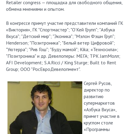
Retailer congress — площадка для свободного общения,
обмена мнениями и опытом.
В конгрессе примут участие представители компаний ГК
«Виктория», ГК "Спортмастер"; "О’Кей Групп"; "Азбука
Вкуса"; "Детский мир"; "Эконика"; "Мэлон Фэшн Груп";
Henderson; "Позитроника"; "Белый ветер Цифровой";
"Уютерра"; "Рив Гош"; "Буду мамой"; Kika; «Техносила»;
"Позитроника" и др. Девелоперы: МЕГА; ТРК JamМолл;
AFI Development; S.A.Ricci / King Sturge; Built to Rent
Group; ООО "РосЕвроДевелопмент".
Сергей Русов,
директор по
развитию
супермаркетов
«Азбука Вкуса»,
примет участие в
круглом столе
«Программы