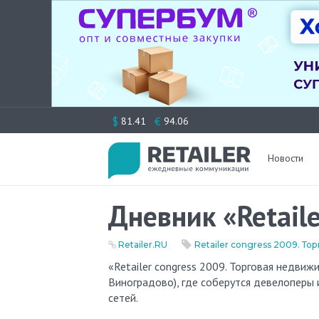
Перейти
$
€
81.41
94.06
к
содержимому
Новости
Дневник «Retail
Retailer.RU
Retailer congress 2009. Т
«Retailer congress 2009. Торговая недвижимость» состоится 9 декабря в гостинице Holliday Inn (Москва,
Виноградово), где соберутся девелоперы
сетей.