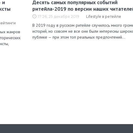
 и
Десять самых популярных событий
ксты
ритейла-2019 по версии наших читателе
17:26, 25 декабря 2019
Lifestyle в ретейле
рейтинги
В 2019 году в русском ритейле случилось много гром
историй, но совсем не все они были интересны широк
зных жанров
публике — при этом топ реальных предпочтений…
сторических
ксты,