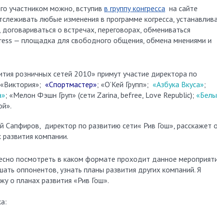
 его участником можно, вступив
в группу конгресса
на сайте
отслеживать любые изменения в программе когресса, устанавлив
 договариваться о встречах, переговорах, обмениваться
ongress — площадка для свободного общения, обмена мнениями и
ития розничных сетей 2010» примут участие директора по
 «Виктория»;
«Спортмастер»
; «О’Кей Групп»;
«Азбука Вкуса»
;
а»
; «Мелон Фэшн Груп» (сети Zarina, befree, Love Republic);
«Белы
ой».
й Сапфиров, директор по развитию сети« Рив Гош», расскажет 
 развития компании.
есно посмотреть в каком формате проходит данное мероприяти
ать оппонентов, узнать планы развития других компаний. Я
жу о планах развития «Рив Гош».
ка: