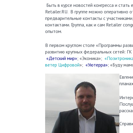
Быть в курсе новостей конгресса и стать
Retailer.RU. В группе можно оперативно 
предварительные контакты с участниками,
контактами. Группа, как и сам Retailer c
опытом.
В первом круглом столе «Программы разв
развитию крупных федеральных сетей: ГК
«Детский мир»
; «Эконика»;
«Позитроник
ветер Цифровой
»;
«Уютерра»
; «Буду мам
Евгени
планах
Интер
Послуш
расска
Справ