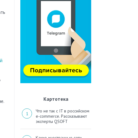
ать
й
о
Картотека
е.
Что не так с IT в российском
e-commerce. Рассказывают
эксперты QSOFT
Какие иностранные сети