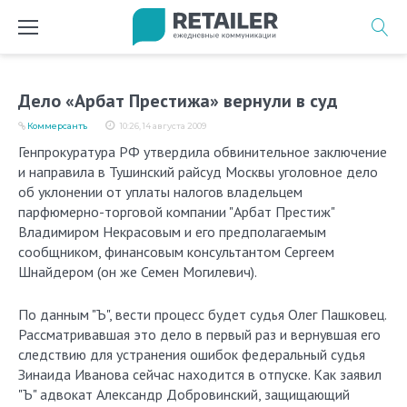
Перейти
к
содержимому
Дело «Арбат Престижа» вернули в суд
Коммерсантъ
10:26, 14 августа 2009
Генпрокуратура РФ утвердила обвинительное заключение
и направила в Тушинский райсуд Москвы уголовное дело
об уклонении от уплаты налогов владельцем
парфюмерно-торговой компании "Арбат Престиж"
Владимиром Некрасовым и его предполагаемым
сообщником, финансовым консультантом Сергеем
Шнайдером (он же Семен Могилевич).
По данным "Ъ", вести процесс будет судья Олег Пашковец.
Рассматривавшая это дело в первый раз и вернувшая его
следствию для устранения ошибок федеральный судья
Зинаида Иванова сейчас находится в отпуске. Как заявил
"Ъ" адвокат Александр Добровинский, защищающий