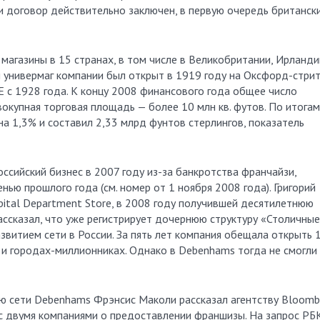
сли договор действительно заключен, в первую очередь британск
агазины в 15 странах, в том числе в Великобритании, Ирланди
й универмаг компании был открыт в 1919 году на Оксфорд-стрит
E с 1928 года. К концу 2008 финансового года общее число
вокупная торговая площадь — более 10 млн кв. футов. По итогам
а 1,3% и составил 2,33 млрд фунтов стерлингов, показатель
оссийский бизнес в 2007 году из-за банкротства франчайзи,
енью прошлого года (см. номер от 1 ноября 2008 года). Григорий
pital Department Store, в 2008 году получившей десятилетнюю
ассказал, что уже регистрирует дочернюю структуру «Столичные
азвитием сети в России. За пять лет компания обещала открыть
 и городах-миллионниках. Однако в Debenhams тогда не смогли
ю сети Debenhams Фрэнсис Маколи рассказал агентству Bloomb
 с двумя компаниями о предоставлении франшизы. На запрос РБ