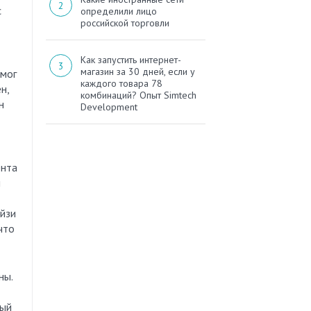
с
определили лицо
российской торговли
Как запустить интернет-
магазин за 30 дней, если у
смог
каждого товара 78
н,
комбинаций? Опыт Simtech
н
Development
ента
й
йзи
что
ны.
ный