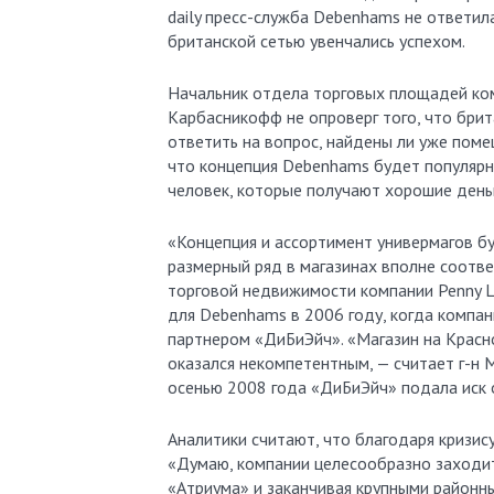
daily пресс-служба Debenhams не ответила
британской сетью увенчались успехом.
Начальник отдела торговых площадей ком
Карбасникофф не опроверг того, что брита
ответить на вопрос, найдены ли уже поме
что концепция Debenhams будет популярно
человек, которые получают хорошие деньг
«Концепция и ассортимент универмагов бу
размерный ряд в магазинах вполне соотве
торговой недвижимости компании Penny L
для Debenhams в 2006 году, когда компан
партнером «ДиБиЭйч». «Магазин на Красн
оказался некомпетентным, — считает г-н 
осенью 2008 года «ДиБиЭйч» подала иск 
Аналитики считают, что благодаря кризи
«Думаю, компании целесообразно заходить
«Атриума» и заканчивая крупными районны