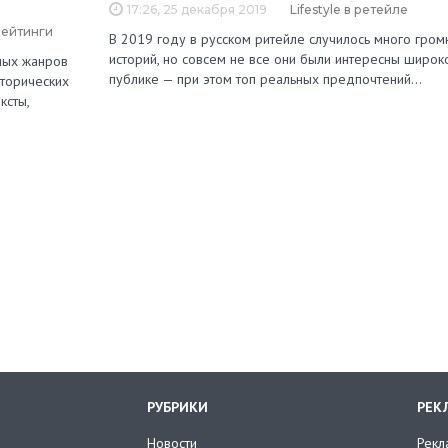
17:26, 25 декабря 2019
Lifestyle в ретейле
рейтинги
В 2019 году в русском ритейле случилось много гром
историй, но совсем не все они были интересны широк
зных жанров
публике — при этом топ реальных предпочтений…
сторических
ксты,
РУБРИКИ
РЕК
Новости
Рекл