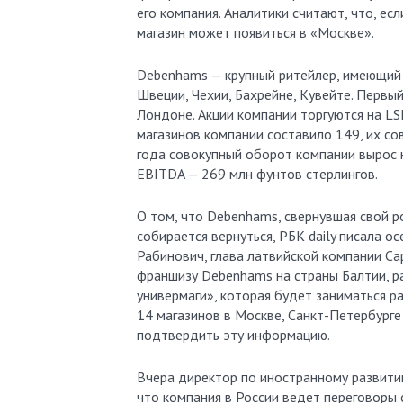
его компания. Аналитики считают, что, е
магазин может появиться в «Москве».
Debenhams — крупный ритейлер, имеющий м
Швеции, Чехии, Бахрейне, Кувейте. Первы
Лондоне. Акции компании торгуются на LS
магазинов компании составило 149, их со
года совокупный оборот компании вырос н
EBITDA — 269 млн фунтов стерлингов.
О том, что Debenhams, свернувшая свой р
собирается вернуться, РБК daily писала ос
Рабинович, глава латвийской компании Ca
франшизу Debenhams на страны Балтии, р
универмаги», которая будет заниматься р
14 магазинов в Москве, Санкт-Петербурге
подтвердить эту информацию.
Вчера директор по иностранному развити
что компания в России ведет переговоры