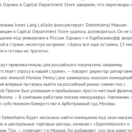
. Однако в Capital Department Store заверили, что переговоры 
пании Jones Lang LaSalle (консультирует Debenhams) Максим
нцам и Capital Department Store удалось договориться. Он не 
щения под универмаги в России. Однако г-н Карбасникофф увере
й в стране, несмотря на кризис: «Здесь все еще остались 15 мл
и и готовы их тратить».
дут привлекательны для российского покупателя, например,
тствует спросу в нашей стране», — говорит директор департам
ane Алексей Могила. Penny Lane занималась поиском помещени
ия впервые пыталась выйти на российский рынок совместно с
ой Пресне был успешным и прибыльным, просто местный франча
Могила. — В компании работали плохие менеджеры». Напомним, 
о собственном банкротстве в Арбитражный суд Москвы.
су Debenhams будет несложно найти помещения под свои магази
 в центральные торговые центры, начиная с «Европейского» и
ми ТЦ», — отмечает г-н Могила. Он добавляет, что под извест