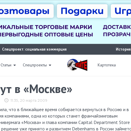
Спецпроект: социальная коммерция
История
Статьи
Спецпроекты
Картотека
ут в «Москве»
11:35, 20 марта 2009
мя компаниями, одна из которых станет франчайзинговым
нивермага «Москва» и глава компании Capital Department Store
то решение уже принято и развитием Debenhams в России займет