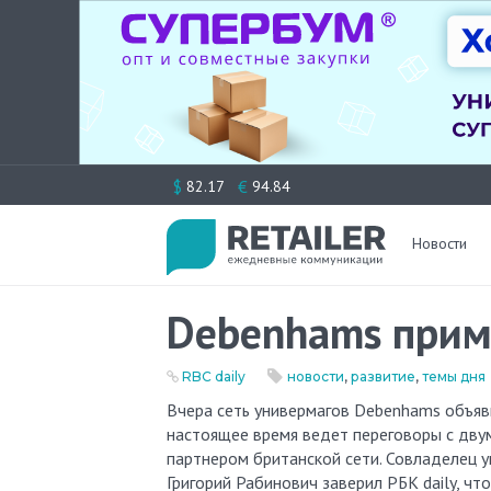
Перейти
$
€
82.17
94.84
к
содержимому
Новости
Debenhams прим
RBC daily
новости
,
развитие
,
темы дня
Вчера сеть универмагов Debenhams объявила, что в ближайшее время собирается вернуться в Россию и в
настоящее время ведет переговоры с дву
партнером британской сети. Совладелец у
Григорий Рабинович заверил РБК daily, ч