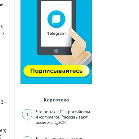
ий
и,
 в
Картотека
 12—
Что не так с IT в российском
e-commerce. Рассказывают
эксперты QSOFT
erg,
К
Какие иностранные сети