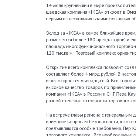
14 июля крупнейший в мире производител
шведская компания «IKEA» откроет в Омс
первым из нескольких взаимосвязанных о
Вслед за «IKEA» в самое ближайшее врем
разместятся более 180 арендаторов) и е
площадь многофункционального торгово-к
120 тыс.кв.м. Торговый комплекс ориенти
Открытие всего комплекса позволит созд
составляет более 4 млрд рублей. В насто
июля откроется двенадцатый. Все торгов
высокое качество товаров по приемлемым 
компании «IKEA» в России и СНГ Пера Кау
разной степенью готовности торгового к
На встрече главы региона с генеральным 
внимание вопросам безопасности, к кото
предъявляются особые требования. Пер К
торгового комплекса. Все необходимые д