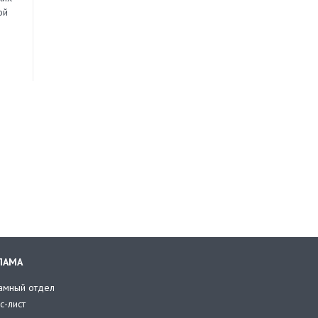
ой
ЛАМА
амный отдел
с-лист