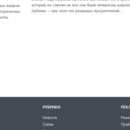
историй, но совсем не все они были интересны широк
зных жанров
публике — при этом топ реальных предпочтений…
сторических
ксты,
РУБРИКИ
РЕК
Новости
Рекл
Статьи
Прай