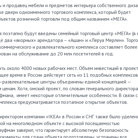
ь и продавец мебели и предметов интерьера собственного диза
ке двери одноименного торгового комплекса, который будет
бъектов розничной торговли под общим названием «МЕГА».
я поэтапно будут введены семейный торговый центр «МЕГА» (в 
щё два «якорных» арендатора – «Ашан» и «Леруа Мерлен». Торг
оммерческого и развлекательного комплекса составляет более
рован на обслуживание до 20 млн посетителей в год.
ать около 4000 новых рабочих мест. Объем инвестиций в проек
ящее время в России действует сеть из 11 подобных комплексов
о-развлекательные центры объединены единой концепцией —
ценам. Хотя, омский проект, по словам генерального директора
фмана, имеет некоторые отличительные особенности. В связи с
омплекса предусматривается поэтапное открытие объектов.
директором компании «IKEA» в России и СНГ также было уделен
рой на многолюдном объекте с высокой посещаемостью
ауфман заверил, что гарантирует абсолютную безопасность
окументы для сдачи объекта подготовлены, устранены все