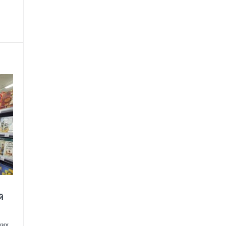
й
ких