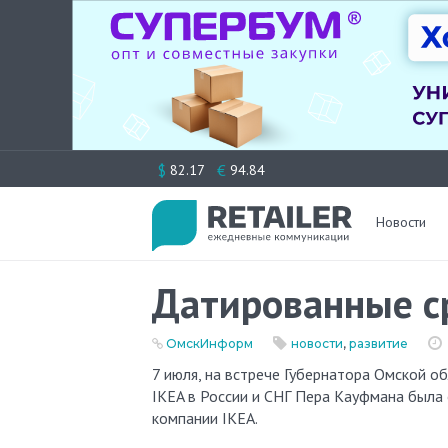
Перейти
$
€
82.17
94.84
к
содержимому
Новости
Датированные с
ОмскИнформ
новости
,
развитие
7 июля, на встрече Губернатора Омской области Леонида Полежаева и генерального директора компании
IKEA в России и СНГ Пера Кауфмана была
компании IKEA.