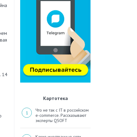
йна
нем
овая
т
. 14
Картотека
Что не так с IT в российском
о
e-commerce. Рассказывают
эксперты QSOFT
Какие иностранные сети