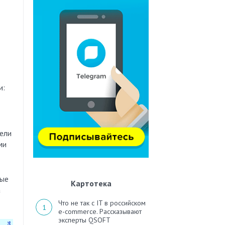
2
и:
ели
ми
тые
Картотека
a
Что не так с IT в российском
e-commerce. Рассказывают
эксперты QSOFT