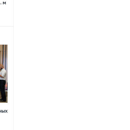
. м
ных