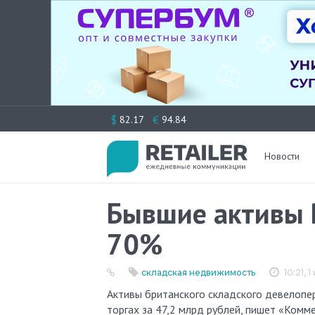
Перейти
$
€
82.17
94.84
к
содержимому
Новости
Бывшие активы R
70%
складская недвижимость
10:21, 
Активы британского складского девелопера Raven Russia, обращенные в доход государства, проданы на
торгах за 47,2 млрд рублей, пишет «Ком