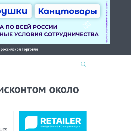
 российской торговли
исконтом около
вшее