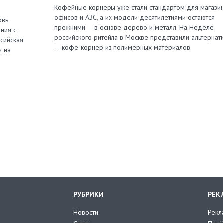
Кофейные корнеры уже стали стандартом для магазин
офисов и АЗС, а их модели десятилетиями остаются
овь
прежними — в основе дерево и металл. На Неделе
ния с
российского ритейла в Москве представили альтернат
сийская
— кофе-корнер из полимерных материалов.
я на
РУБРИКИ
РЕК
Новости
Рекл