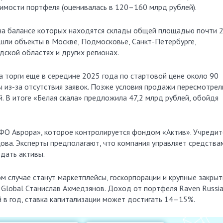
имости портфеля (оценивалась в 120–160 млрд рублей).
, на балансе которых находятся склады общей площадью почти 
вошли объекты в Москве, Подмосковье, Санкт-Петербурге,
ской областях и других регионах.
а торги еще в середине 2025 года по стартовой цене около 90
ы из-за отсутствия заявок. Позже условия продажи пересмотрел
й. В итоге «Белая скала» предложила 47,2 млрд рублей, обойдя
ФО Аврора», которое контролируется фондом «Актив». Учредит
ова. Эксперты предполагают, что компания управляет средства
дать активы.
м случае станут маркетплейсы, госкорпорации и крупные закры
 Global Станислав Ахмедзянов. Доход от портфеля Raven Russi
 в год, ставка капитализации может достигать 14–15%.