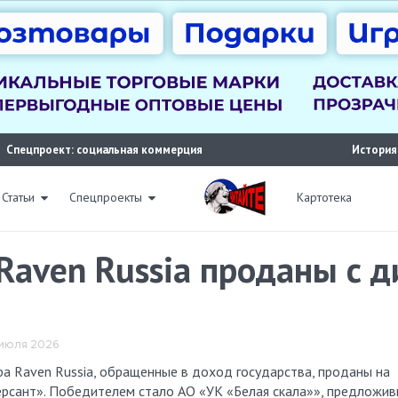
Спецпроект: социальная коммерция
История
Статьи
Спецпроекты
Картотека
aven Russia проданы с д
1 июля 2026
мерсант». Победителем стало АО «УК «Белая скала»», предложи