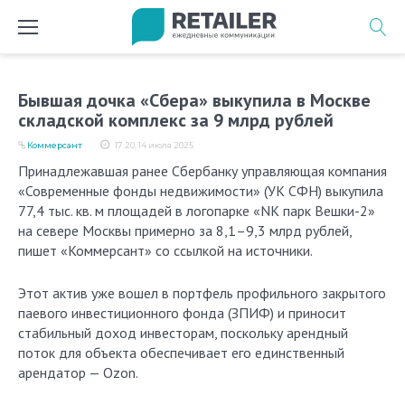
Перейти
к
содержимому
Бывшая дочка «Сбера» выкупила в Москве
складской комплекс за 9 млрд рублей
Коммерсант
17:20, 14 июля 2025
Принадлежавшая ранее Сбербанку управляющая компания
«Современные фонды недвижимости» (УК СФН) выкупила
77,4 тыс. кв. м площадей в логопарке «NK парк Вешки-2»
на севере Москвы примерно за 8,1–9,3 млрд рублей,
пишет «Коммерсант» со ссылкой на источники.
Этот актив уже вошел в портфель профильного закрытого
паевого инвестиционного фонда (ЗПИФ) и приносит
стабильный доход инвесторам, поскольку арендный
поток для объекта обеспечивает его единственный
арендатор — Ozon.