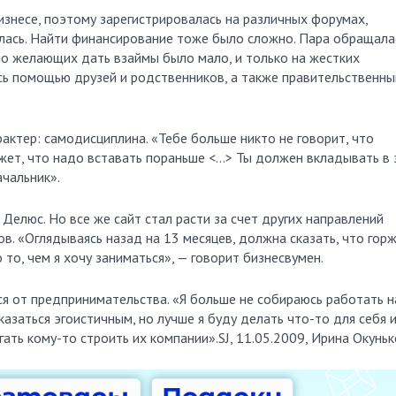
знесе, поэтому зарегистрировалась на различных форумах,
алась. Найти финансирование тоже было сложно. Пара обращала
но желающих дать взаймы было мало, и только на жестких
ись помощью друзей и родственников, а также правительственн
актер: самодисциплина. «Тебе больше никто не говорит, что
ажет, что надо вставать пораньше <…> Ты должен вкладывать в 
ачальник».
Делюс. Но все же сайт стал расти за счет других направлений
в. «Оглядываясь назад на 13 месяцев, должна сказать, что горж
 то, чем я хочу заниматься», — говорит бизнесвумен.
ся от предпринимательства. «Я больше не собираюсь работать н
казаться эгоистичным, но лучше я буду делать что-то для себя 
ать кому-то строить их компании».SJ, 11.05.2009, Ирина Окунь