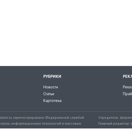
РУБРИКИ
РЕК
Новости
Рекл
Статьи
Прай
Картотека
tailer.ru зарегистрировано Федеральной службой
Учредитель: Шереме
 связи, информационных технологий и массовых
Главный редактор: 