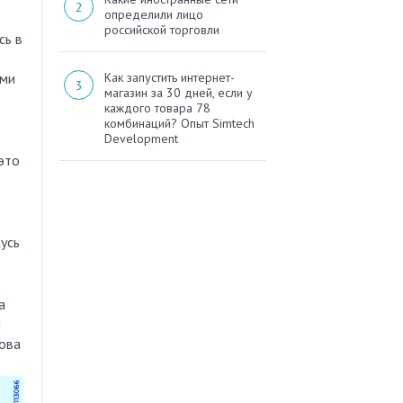
определили лицо
российской торговли
сь в
ыми
Как запустить интернет-
магазин за 30 дней, если у
каждого товара 78
комбинаций? Опыт Simtech
Development
это
усь
а
и
кова