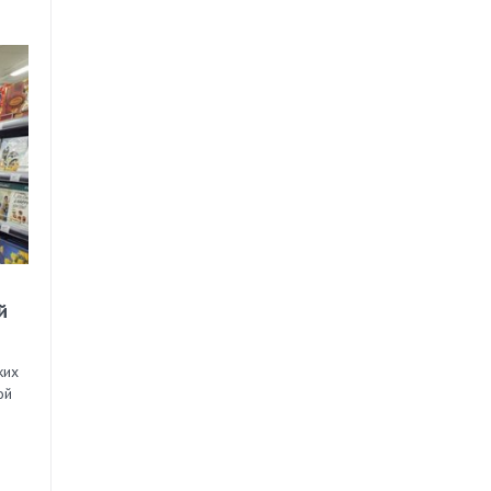
й
ких
ой