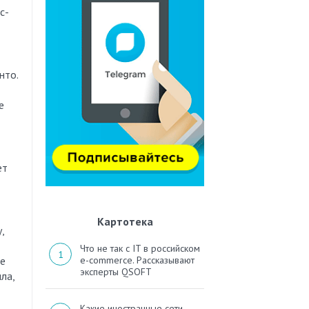
с-
нто.
е
ет
Картотека
,
Что не так с IT в российском
ее
e-commerce. Рассказывают
эксперты QSOFT
ла,
Какие иностранные сети