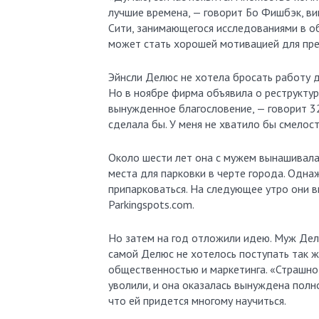
лучшие времена, — говорит Бо Фишбэк, ви
Сити, занимающегося исследованиями в о
может стать хорошей мотивацией для пр
Эйнсли Делюс не хотела бросать работу д
Но в ноябре фирма объявила о реструктур
вынужденное благословение, — говорит 32
сделала бы. У меня не хватило бы смелост
Около шести лет она с мужем вынашивала
места для парковки в черте города. Одна
припарковаться. На следующее утро они 
Parkingspots.com.
Но затем на год отложили идею. Муж Делю
самой Делюс не хотелось поступать так ж
общественностью и маркетинга. «Страшно 
уволили, и она оказалась вынуждена пол
что ей придется многому научиться.