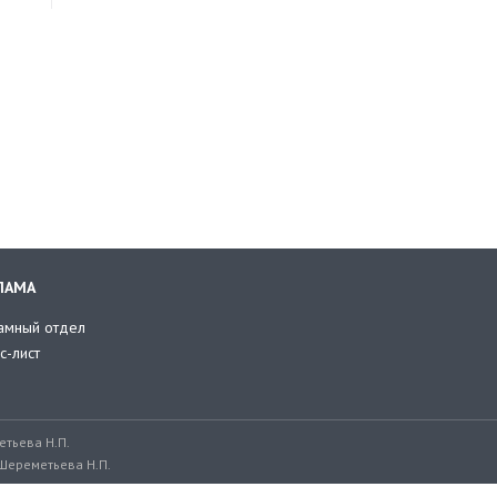
ЛАМА
амный отдел
с-лист
тьева Н.П.
Шереметьева Н.П.