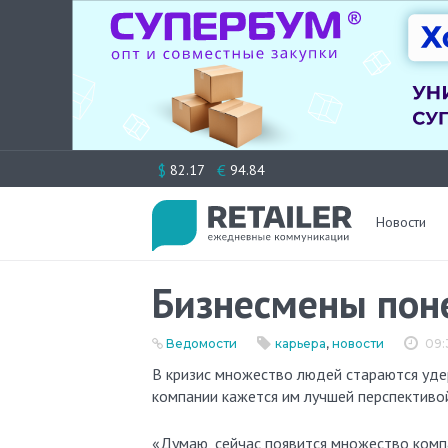
Перейти
$
€
82.17
94.84
к
содержимому
Новости
Бизнесмены пон
Ведомости
карьера
,
новости
09:
В кризис множество людей стараются удержаться на плаву самостоятельно, и открытие собственной
компании кажется им лучшей перспективо
«Думаю, сейчас появится множество компа