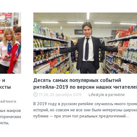
 и
Десять самых популярных событий
ксты
ритейла-2019 по версии наших читателе
17:26, 25 декабря 2019
Lifestyle в ретейле
рейтинги
В 2019 году в русском ритейле случилось много гром
историй, но совсем не все они были интересны широк
зных жанров
публике — при этом топ реальных предпочтений…
сторических
ксты,