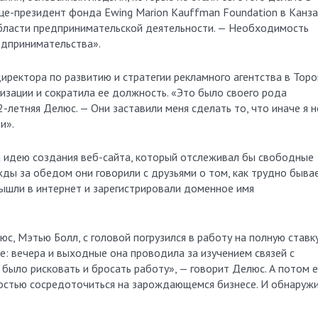
це-президент фонда Ewing Marion Kauffman Foundation в Канза
бласти предпринимательской деятельности. — Необходимость
едпринимательства».
иректора по развитию и стратегии рекламного агентства в Торо
изации и сократила ее должность. «Это было своего рода
-летняя Делюс. — Они заставили меня сделать то, что иначе я н
и».
 идею создания веб-сайта, который отслеживал бы свободные
жды за обедом они говорили с друзьями о том, как трудно быва
вышли в интернет и зарегистрировали доменное имя
с, Мэтью Болл, с головой погрузился в работу на полную ставку
е: вечера и выходные она проводила за изучением связей с
было рисковать и бросать работу», — говорит Делюс. А потом 
ностью сосредоточиться на зарождающемся бизнесе. И обнаружи