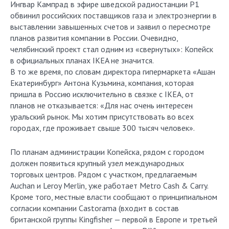
Ингвар Кампрад в эфире шведской радиостанции P1
обвинил российских поставщиков газа и электроэнергии в
выставлении завышенных счетов и заявил о пересмотре
планов развития компании в России. Очевидно,
челябинский проект стал одним из «свернутых»: Копейск
в официальных планах IKEA не значится.
В то же время, по словам директора гипермаркета «Ашан
Екатеринбург» Антона Кузьмина, компания, которая
пришла в Россию исключительно в связке с IKEA, от
планов не отказывается: «Для нас очень интересен
уральский рынок. Мы хотим присутствовать во всех
городах, где проживает свыше 300 тысяч человек».
По планам администрации Копейска, рядом с городом
должен появиться крупный узел международных
торговых центров. Рядом с участком, предлагаемым
Auchan и Leroy Merlin, уже работает Metro Cash & Carry.
Кроме того, местные власти сообщают о принципиальном
согласии компании Castorama (входит в состав
британской группы Kingfisher — первой в Европе и третьей